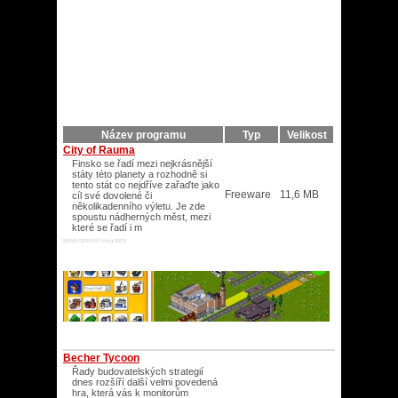
Název programu
Typ
Velikost
City of Rauma
Finsko se řadí mezi nejkrásnější
státy této planety a rozhodně si
tento stát co nejdříve zařaďte jako
Freeware
11,6 MB
cíl své dovolené či
několikadenního výletu. Je zde
spoustu nádherných měst, mezi
které se řadí i m
98/ME/2000/XP/Vista/2003/
Becher Tycoon
Řady budovatelských strategií
dnes rozšíří další velmi povedená
hra, která vás k monitorům