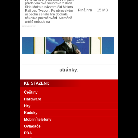
přijela vlaková souprava z dílen
Sida Meira s názvem Sid Meiers
Plná hra
15 MB
Railroad Tycoon. Po obrovském
úspěchu se tato hra dočkala
několika pokračování. Nicméně
určitě nebude na
95/98/ME/XP/XP/
stránky:
KE STAŽENÍ:
Češtiny
Hardware
Hry
Kodeky
Mobilní telefony
Ovladače
PDA