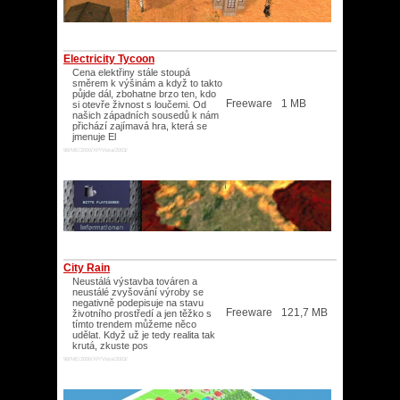
Electricity Tycoon
Cena elektřiny stále stoupá
směrem k výšinám a když to takto
půjde dál, zbohatne brzo ten, kdo
Freeware
1 MB
si otevře živnost s loučemi. Od
našich západních sousedů k nám
přichází zajímavá hra, která se
jmenuje El
98/ME/2000/XP/Vista/2003/
City Rain
Neustálá výstavba továren a
neustálé zvyšování výroby se
negativně podepisuje na stavu
Freeware
121,7 MB
životního prostředí a jen těžko s
tímto trendem můžeme něco
udělat. Když už je tedy realita tak
krutá, zkuste pos
98/ME/2000/XP/Vista/2003/