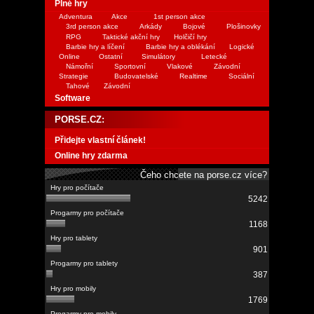
Plné hry
Adventura
Akce
1st person akce
3rd person akce
Arkády
Bojové
Plošinovky
RPG
Taktické akční hry
Holčičí hry
Barbie hry a líčení
Barbie hry a oblékání
Logické
Online
Ostatní
Simulátory
Letecké
Námořní
Sportovní
Vlakové
Závodní
Strategie
Budovatelské
Realtime
Sociální
Tahové
Závodní
Software
PORSE.CZ:
Přidejte vlastní článek!
Online hry zdarma
Čeho chcete na porse.cz více?
5242
1168
901
387
1769