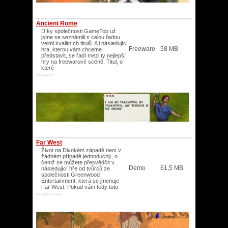
Ancient Rome
Díky společnosti GameTop už
jsme se seznámili s celou řadou
velmi kvalitních titulů. A i následující
Freeware
58 MB
hra, kterou vám chceme
představit, se řadí mezi ty nejlepší
hry na freewarové scéně. Titul, o
které
XP/Vista/XP/
Far West
Život na Divokém západě není v
žádném případě jednoduchý, o
čemž se můžete přesvědčit v
Demo
61,5 MB
následující hře od tvůrců ze
společnosti Greenwood
Entertainment, která se jmenuje
Far West. Pokud vám tedy toto
ME/2000/XP/Vista/