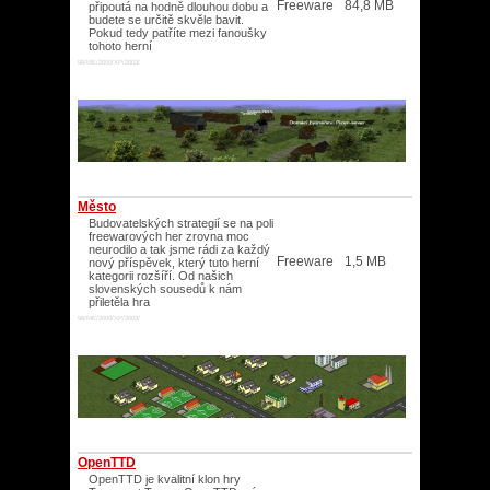
Freeware
84,8 MB
připoutá na hodně dlouhou dobu a
budete se určitě skvěle bavit.
Pokud tedy patříte mezi fanoušky
tohoto herní
98/ME/2000/XP/2003/
Město
Budovatelských strategií se na poli
freewarových her zrovna moc
neurodilo a tak jsme rádi za každý
Freeware
1,5 MB
nový příspěvek, který tuto herní
kategorii rozšíří. Od našich
slovenských sousedů k nám
přiletěla hra
98/ME/2000/XP/2003/
OpenTTD
OpenTTD je kvalitní klon hry