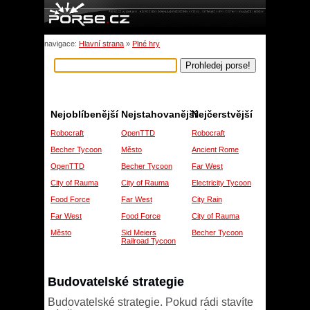
navigace:
Hlavní strana
»
Plné hry
Nejoblíbenější
Nejstahovanější
Nejčerstvější
Robocraft
OpenTTD
Robocraft
Becher Tycoon
Město
Ancient Rome
OpenTTD
Becher Tycoon
Far West
City of Rauma
City of Rauma
Electricity Tycoon
Food Force
Far West
City Rain
Far West
Food Force
City of Rauma
Město
Sid Meiers
Becher Tycoon
Railroad Tycoon
Budovatelské strategie
Budovatelské strategie. Pokud rádi stavíte