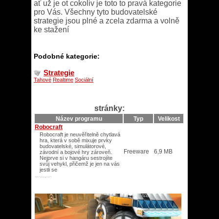
ať už je ot cokoliv je toto to pravá kategorie
pro Vás. Všechny tyto budovatelské
strategie jsou plné a zcela zdarma a volně
ke stažení
Podobné kategorie:
Strategie
Tahové
Realtime
Sociální
stránky:
Název programu
Typ
Velikost
Robocraft
Robocraft je neuvěřitelně chytlavá
hra, která v sobě mixuje prvky
budovatelské, simulátorové,
Freeware
6,9 MB
závodní a bojové hry zároveň.
Nejprve si v hangáru sestrojíte
svůj vehykl, přičemž je jen na vás
jestli se
XP/Vista/XP/