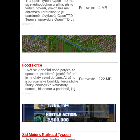
Transport Tycon. OpenTTD má
sice jednoduchou grafika, ale to
Freeware
4 MB
vůbec nevadí, jelikož hra má
obrovskou hratelnost a je
extrémně návyková. OpenTTD
Team si opravdu s OpenTTD vy
XP/2003/XP/
Food Force
Svět se v dnešní době potýká se
spoustou problémů, jejichž řešení
je mnohdy velmi obtížné. Ať už to
Freeware
222 MB
jsou vojenské konflikty, teroristické
útoky, ekologické katastrofy,
nemoci, hladomor a podobně, je j
98/ME/XP/XP/
Sid Meiers Railroad Tycoon
Je to už hodně dlouho, co k nám