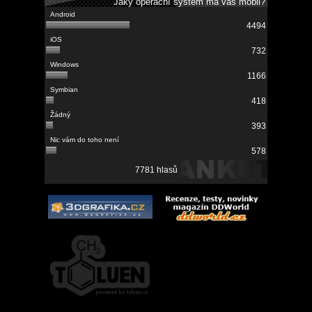
Jaký operační systém má váš mobil?
4494
732
1166
418
393
578
7781 hlasů