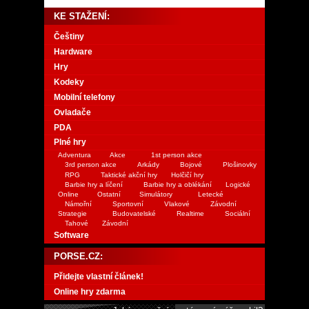
KE STAŽENÍ:
Češtiny
Hardware
Hry
Kodeky
Mobilní telefony
Ovladače
PDA
Plné hry
Adventura
Akce
1st person akce
3rd person akce
Arkády
Bojové
Plošinovky
RPG
Taktické akční hry
Holčičí hry
Barbie hry a líčení
Barbie hry a oblékání
Logické
Online
Ostatní
Simulátory
Letecké
Námořní
Sportovní
Vlakové
Závodní
Strategie
Budovatelské
Realtime
Sociální
Tahové
Závodní
Software
PORSE.CZ:
Přidejte vlastní článek!
Online hry zdarma