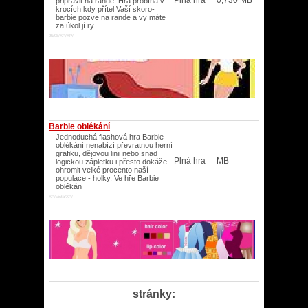
Plná hra
0,730 MB
připravit na rande. Hra probíhá v
krocích kdy přítel Vaší skoro-
barbie pozve na rande a vy máte
za úkol jí ry
95/98/XP/XP/
Barbie oblékání
Jednoduchá flashová hra Barbie
oblékání nenabízí převratnou herní
grafiku, dějovou linii nebo snad
Plná hra
MB
logickou zápletku i přesto dokáže
ohromit velké procento naší
populace - holky. Ve hře Barbie
oblékán
XP/Vista/XP/
stránky: