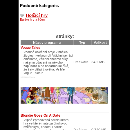
Podobné kategorie:
Holčičí hry
Barbie hry a líčení
stránky:
Název programu
Typ
Velikost
Vogue Tales
Vhodné oblečení hraje v našich
životech velkou roli. Všichni se rádi
oblékáme, všichni chceme díky
Freeware
34,2 MB
našemu ošacení na někoho
zapůsobit a ne nadarmo se říká,
že šaty dělají člověka. Ve hře
Vogue Tales b
ME/2000/XP/Vista/
Blondie Goes On A Date
Vtipně zpracovaná barbie skoro-
hra ve které máte za úkol svou
svěřenkyni, chcete-li barbie