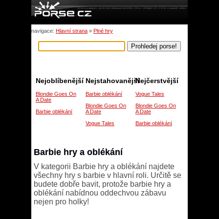
navigace:
Hlavní strana
»
Plné hry
Nejoblíbenější
Nejstahovanější
Nejčerstvější
Blondie Goes On
Barbie oblékání
Vogue Tales
A Date
Blondie Goes On
Blondie Goes On
Barbie oblékání
A Date
A Date
Vogue Tales
Barbie oblékání
Barbie hry a oblékání
V kategorii Barbie hry a oblékání najdete
všechny hry s barbie v hlavní roli. Určitě se
budete dobře bavit, protože barbie hry a
oblékání nabídnou oddechvou zábavu
nejen pro holky!