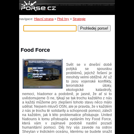
navigace:
Hlavní strana
»
Plné hry
»
Strategie
Food Force
Svět se v dnešní době
potýká se spoustou
problémů, jejichž řešení je
mnohdy velmi obtížné. Ať už
to jsou vojenské konflikty,
teroristické útoky,
ekologické katastrofy,
nemoci, hladomor a podobně, je jasné, že ať si to
uvědomujeme či ne, týkají se tak trochu každého z nás
a každý můžeme pro zlepšení tohoto stavu něco málo
udělat. Nejsem mluvčí OSN, ale je pravda, že v každém
z nás je trochu té solidarity a schopnosti pomoci, záleží
na každém, jak k této problematice přistupuje. United
Natiouns k tomu přistoupila vydáním hry Food Force,
která vám v zajímavé podobě nastíní pozadí
humanitární pomoci. Děj hry vás zavede na ostrov
Sheylan v Indickém oceánu, kterému se budete snažit