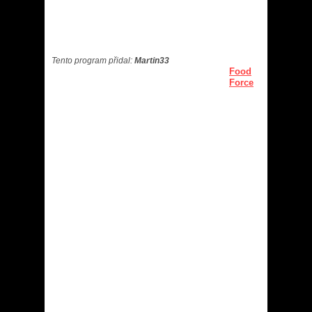
Tento program přidal:
Martin33
Food
Force