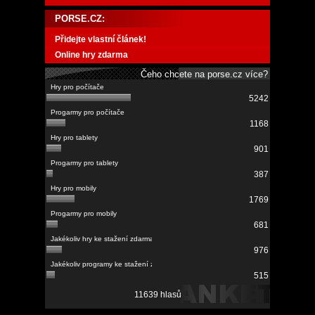
PORSE.CZ:
Přidejte vlastní článek!
Online hry zdarma
Čeho chcete na porse.cz více?
5242
1168
901
387
1769
681
976
515
11639 hlasů