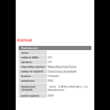
download
Podrobnosti:
verze:
222
velikost (MB):
UN
výrobce:
Nápověda Food Force
nápověda, pomoc:
Food Force download
odkaz ke stažení:
Freeware
licence:
ENG
lokalizace:
Hodnocení
||
70
%
(
100
/
8 lidí
) ||
uživateli:
Nehodnoceno
5209
počet stažení: