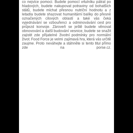
co nejvíce pomoci. Budete pomocí vrtulníku pátrat po
hladových, budete nakupovat potraviny od bohatších
států, budete míchat přesnou nutriční hodnotu a z
letadla budete shazovat humanitární balíky do přesně
označených cílových oblastí a také vás čeká
vyjednávání se vzbouřenci a odminovávání cest pro
průjezd konvoje. Zároveň se ještě budete věnovat
obnovování a další budování vesnice, budete se snažit
zajistit zde přijatelné životní podmínky pro normální
život. Food Force je velmi zajímavá hra, která vás určitě
zaujme. Proto neváhejte a stáhněte si tento titul přímo
zde na porse.cz.