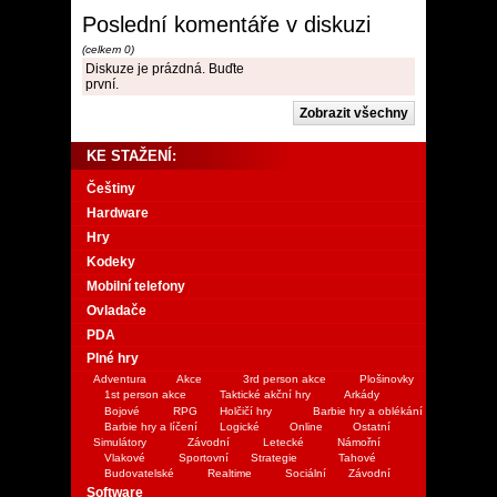
Poslední komentáře v diskuzi
(celkem 0)
Diskuze je prázdná. Buďte
první.
KE STAŽENÍ:
Češtiny
Hardware
Hry
Kodeky
Mobilní telefony
Ovladače
PDA
Plné hry
Adventura
Akce
3rd person akce
Plošinovky
1st person akce
Taktické akční hry
Arkády
Bojové
RPG
Holčičí hry
Barbie hry a oblékání
Barbie hry a líčení
Logické
Online
Ostatní
Simulátory
Závodní
Letecké
Námořní
Vlakové
Sportovní
Strategie
Tahové
Budovatelské
Realtime
Sociální
Závodní
Software