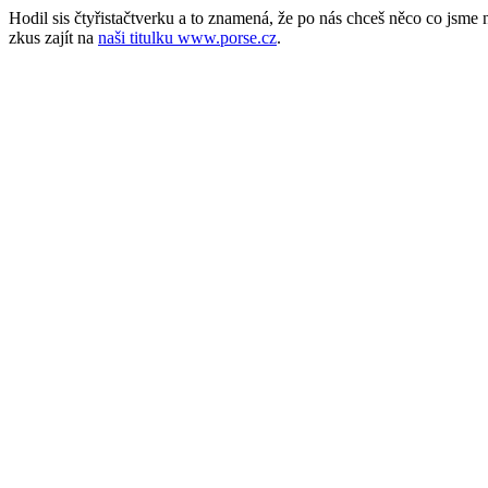
Hodil sis čtyřistačtverku a to znamená, že po nás chceš něco co jsm
zkus zajít na
naši titulku www.porse.cz
.