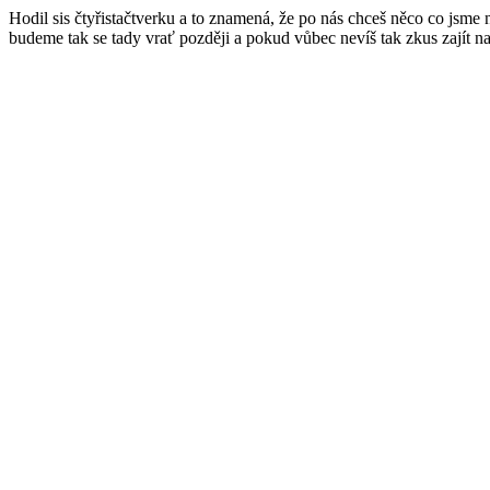
Hodil sis čtyřistačtverku a to znamená, že po nás chceš něco co jsme
budeme tak se tady vrať později a pokud vůbec nevíš tak zkus zajít n