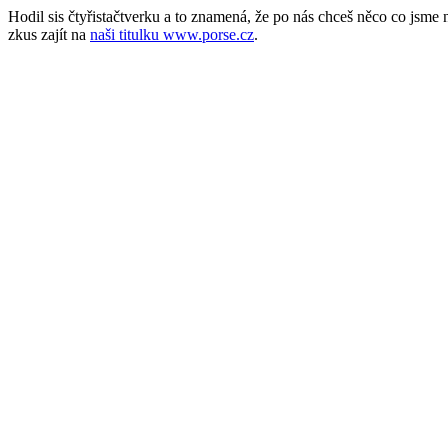
Hodil sis čtyřistačtverku a to znamená, že po nás chceš něco co jsm
zkus zajít na
naši titulku www.porse.cz
.