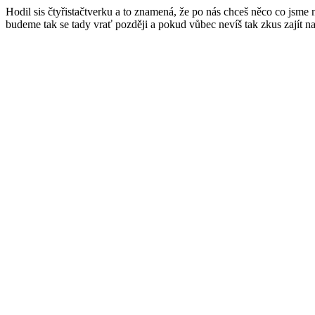
Hodil sis čtyřistačtverku a to znamená, že po nás chceš něco co jsme
budeme tak se tady vrať později a pokud vůbec nevíš tak zkus zajít n