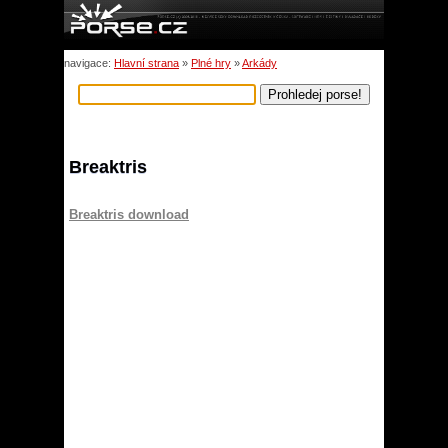
navigace:
Hlavní strana
»
Plné hry
»
Arkády
Breaktris
Breaktris download