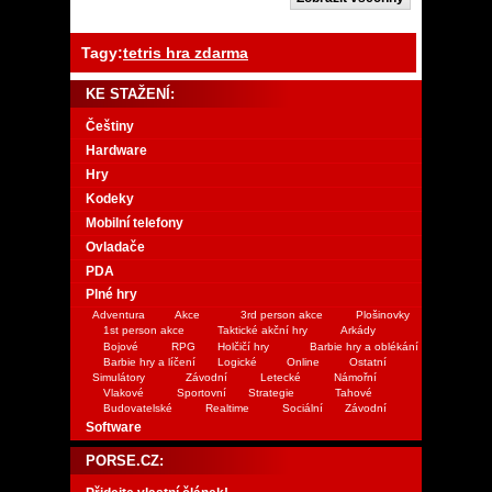
Tagy:
tetris hra zdarma
KE STAŽENÍ:
Češtiny
Hardware
Hry
Kodeky
Mobilní telefony
Ovladače
PDA
Plné hry
Adventura
Akce
3rd person akce
Plošinovky
1st person akce
Taktické akční hry
Arkády
Bojové
RPG
Holčičí hry
Barbie hry a oblékání
Barbie hry a líčení
Logické
Online
Ostatní
Simulátory
Závodní
Letecké
Námořní
Vlakové
Sportovní
Strategie
Tahové
Budovatelské
Realtime
Sociální
Závodní
Software
PORSE.CZ: