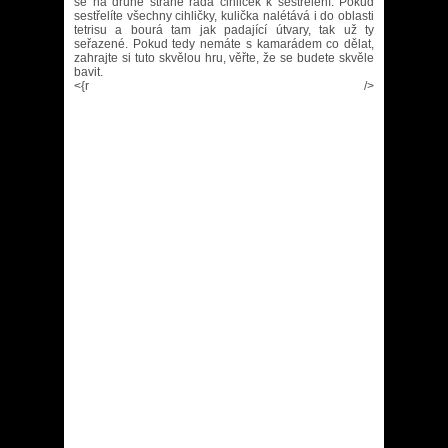
se na druhé straně řada cihliček k sestřelení. Pokud
sestřelíte všechny cihličky, kulička nalétává i do oblasti
tetrisu a bourá tam jak padající útvary, tak už ty
seřazené. Pokud tedy nemáte s kamarádem co dělat,
zahrajte si tuto skvělou hru, věřte, že se budete skvěle
bavit.
<{r />