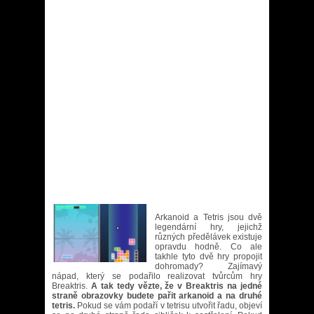
Arkanoid a Tetris jsou dvě
legendární hry, jejichž
různých předělávek existuje
opravdu hodně. Co ale
takhle tyto dvě hry propojit
dohromady? Zajímavý
nápad, který se podařilo realizovat tvůrcům hry
Breaktris.
A tak tedy vězte, že v Breaktris na jedné
straně obrazovky budete pařit arkanoid a na druhé
tetris.
Pokud se vám podaří v tetrisu utvořit řadu, objeví