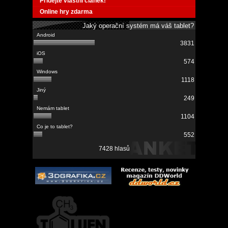
Přidejte vlastní článek!
Online hry zdarma
Jaký operační systém má váš tablet?
3831
574
1118
249
1104
552
7428 hlasů