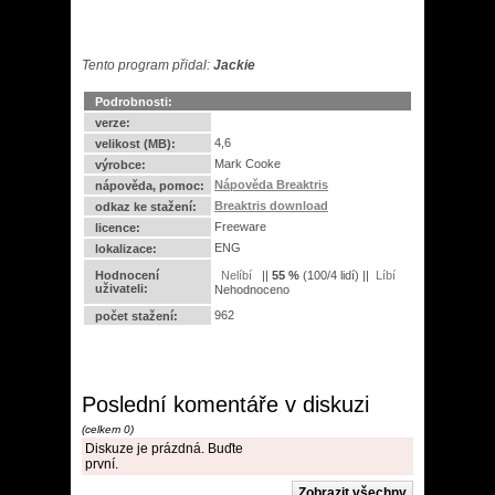
Tento program přidal:
Jackie
Podrobnosti:
verze:
4,6
velikost (MB):
Mark Cooke
výrobce:
Nápověda Breaktris
nápověda, pomoc:
Breaktris download
odkaz ke stažení:
Freeware
licence:
ENG
lokalizace:
Hodnocení
||
55
%
(
100
/
4 lidí
) ||
uživateli:
Nehodnoceno
962
počet stažení:
Poslední komentáře v diskuzi
(celkem 0)
Diskuze je prázdná. Buďte
první.