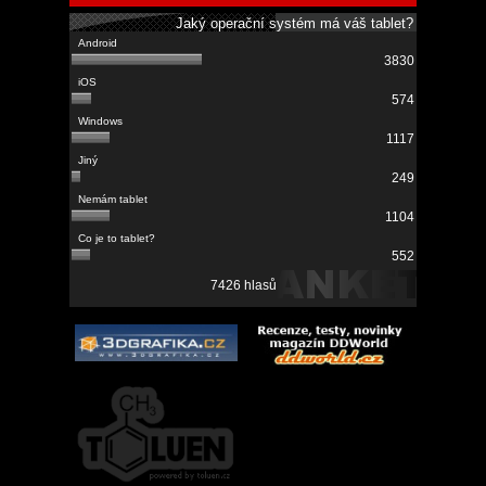
Jaký operační systém má váš tablet?
3830
574
1117
249
1104
552
7426 hlasů