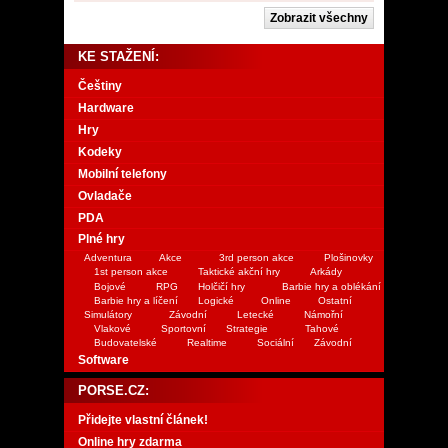
KE STAŽENÍ:
Češtiny
Hardware
Hry
Kodeky
Mobilní telefony
Ovladače
PDA
Plné hry
Adventura
Akce
3rd person akce
Plošinovky
1st person akce
Taktické akční hry
Arkády
Bojové
RPG
Holčičí hry
Barbie hry a oblékání
Barbie hry a líčení
Logické
Online
Ostatní
Simulátory
Závodní
Letecké
Námořní
Vlakové
Sportovní
Strategie
Tahové
Budovatelské
Realtime
Sociální
Závodní
Software
PORSE.CZ:
Přidejte vlastní článek!
Online hry zdarma