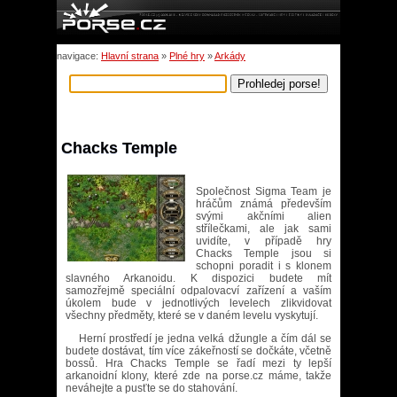
navigace:
Hlavní strana
»
Plné hry
»
Arkády
Chacks Temple
Společnost Sigma Team je
hráčům známá především
svými akčními alien
střílečkami, ale jak sami
uvidíte, v případě hry
Chacks Temple jsou si
schopni poradit i s klonem
slavného Arkanoidu. K dispozici budete mít
samozřejmě speciální odpalovacví zařízení a vaším
úkolem bude v jednotlivých levelech zlikvidovat
všechny předměty, které se v daném levelu vyskytují.
Herní prostředí je jedna velká džungle a čím dál se
budete dostávat, tím více zákeřností se dočkáte, včetně
bossů. Hra Chacks Temple se řadí mezi ty lepší
arkanoidní klony, které zde na porse.cz máme, takže
neváhejte a pusťte se do stahování.