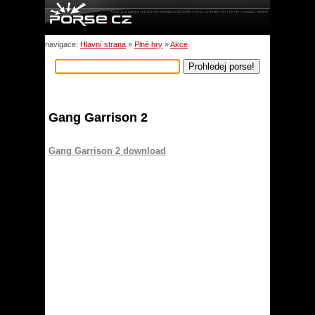
navigace:
Hlavní strana
»
Plné hry
»
Akce
Gang Garrison 2
Gang Garrison 2 download