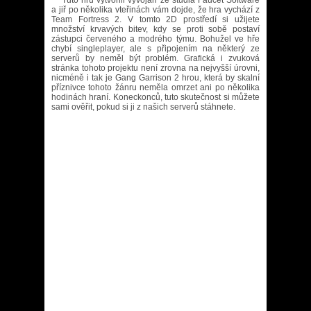
Tuto hru vytvořili vývojáři ze studia Faucet Software
a jiř po několika vteřinách vám dojde, že hra vychází z
Team Fortress 2. V tomto 2D prostředí si užijete
množství krvavých bitev, kdy se proti sobě postaví
zástupci červeného a modrého týmu. Bohužel ve hře
chybí singleplayer, ale s připojením na některý ze
serverů by neměl být problém. Grafická i zvuková
stránka tohoto projektu není zrovna na nejvyšší úrovni,
nicméně i tak je Gang Garrison 2 hrou, která by skalní
příznivce tohoto žánru neměla omrzet ani po několika
hodinách hraní. Koneckonců, tuto skutečnost si můžete
sami ověřit, pokud si ji z našich serverů stáhnete.