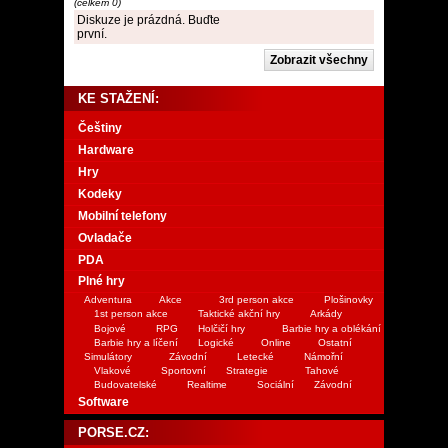
(celkem 0)
Diskuze je prázdná. Buďte
první.
KE STAŽENÍ:
Češtiny
Hardware
Hry
Kodeky
Mobilní telefony
Ovladače
PDA
Plné hry
Adventura
Akce
3rd person akce
Plošinovky
1st person akce
Taktické akční hry
Arkády
Bojové
RPG
Holčičí hry
Barbie hry a oblékání
Barbie hry a líčení
Logické
Online
Ostatní
Simulátory
Závodní
Letecké
Námořní
Vlakové
Sportovní
Strategie
Tahové
Budovatelské
Realtime
Sociální
Závodní
Software
PORSE.CZ: