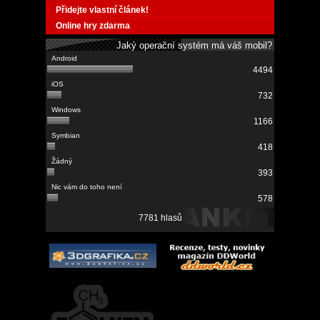
Přidejte vlastní článek!
Online hry zdarma
Jaký operační systém má váš mobil?
4494
732
1166
418
393
578
7781 hlasů