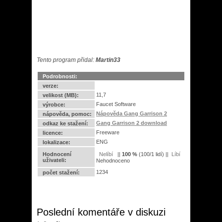
Tento program přidal:
Martin33
Podrobnosti:
verze:
11,7
velikost (MB):
Faucet Software
výrobce:
Nápověda Gang Garrison 2
nápověda, pomoc:
Gang Garrison 2 download
odkaz ke stažení:
Freeware
licence:
ENG
lokalizace:
Hodnocení
||
100
%
(
100
/
1 lidí
) ||
uživateli:
Nehodnoceno
1234
počet stažení:
Poslední komentáře v diskuzi