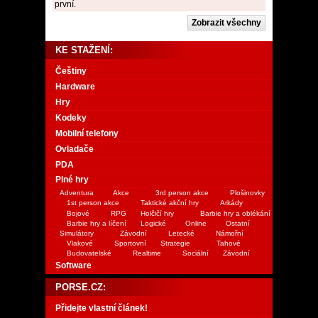
první.
KE STAŽENÍ:
Češtiny
Hardware
Hry
Kodeky
Mobilní telefony
Ovladače
PDA
Plné hry
Adventura
Akce
3rd person akce
Plošinovky
1st person akce
Taktické akční hry
Arkády
Bojové
RPG
Holčičí hry
Barbie hry a oblékání
Barbie hry a líčení
Logické
Online
Ostatní
Simulátory
Závodní
Letecké
Námořní
Vlakové
Sportovní
Strategie
Tahové
Budovatelské
Realtime
Sociální
Závodní
Software
PORSE.CZ:
Přidejte vlastní článek!