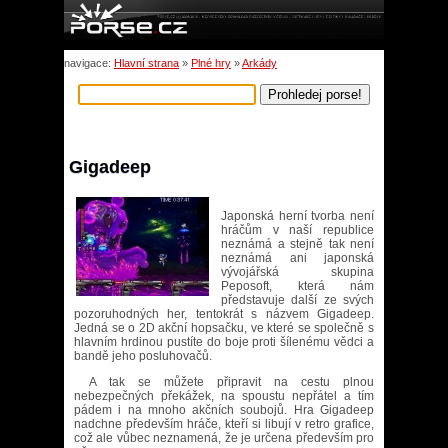
navigace:
Hlavní strana
»
Plné hry
»
Arkády
Gigadeep
Japonská herní tvorba není
hráčům v naší republice
neznámá a stejně tak není
neznámá ani japonská
vývojářská skupina
Peposoft, která nám
představuje další ze svých
pozoruhodných her, tentokrát s názvem Gigadeep.
Jedná se o 2D akční hopsačku, ve které se společně s
hlavním hrdinou pustíte do boje proti šílenému vědci a
bandě jeho posluhovačů.
A tak se můžete připravit na cestu plnou
nebezpečných překážek, na spoustu nepřátel a tím
pádem i na mnoho akčních soubojů. Hra Gigadeep
nadchne především hráče, kteří si libují v retro grafice,
což ale vůbec neznamená, že je určena především pro