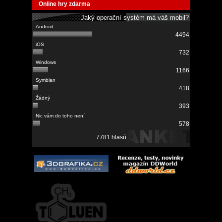
Online hry zdarma
Jaký operační systém má váš mobil?
4494
732
1166
418
393
578
7781 hlasů