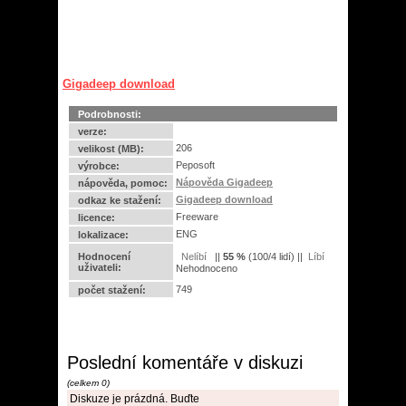
Gigadeep download
Podrobnosti:
verze:
206
velikost (MB):
Peposoft
výrobce:
Nápověda Gigadeep
nápověda, pomoc:
Gigadeep download
odkaz ke stažení:
Freeware
licence:
ENG
lokalizace:
Hodnocení
||
55
%
(
100
/
4 lidí
) ||
uživateli:
Nehodnoceno
749
počet stažení:
Poslední komentáře v diskuzi
(celkem 0)
Diskuze je prázdná. Buďte