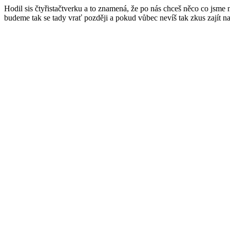
Hodil sis čtyřistačtverku a to znamená, že po nás chceš něco co jsme
budeme tak se tady vrať později a pokud vůbec nevíš tak zkus zajít n