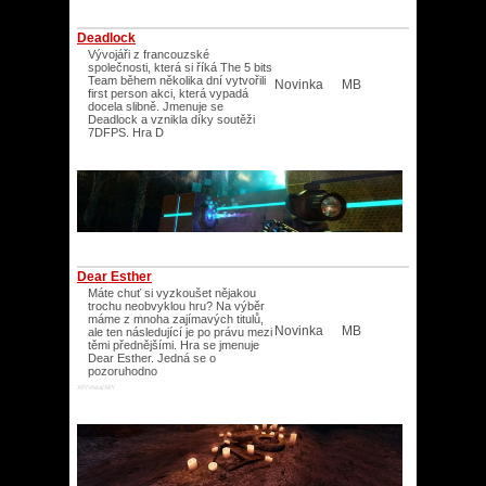
Deadlock
Vývojáři z francouzské
společnosti, která si říká The 5 bits
Team během několika dní vytvořili
Novinka
MB
first person akci, která vypadá
docela slibně. Jmenuje se
Deadlock a vznikla díky soutěži
7DFPS. Hra D
Dear Esther
Máte chuť si vyzkoušet nějakou
trochu neobvyklou hru? Na výběr
máme z mnoha zajímavých titulů,
Novinka
MB
ale ten následující je po právu mezi
těmi přednějšími. Hra se jmenuje
Dear Esther. Jedná se o
pozoruhodno
XP/Vista/XP/