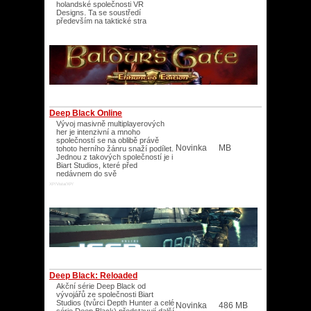
holandské společnosti VR
Designs. Ta se soustředí
především na taktické stra
Deep Black Online
Vývoj masivně multiplayerových
her je intenzivní a mnoho
společností se na oblibě právě
Novinka
MB
tohoto herního žánru snaží podílet.
Jednou z takových společností je i
Biart Studios, které před
nedávnem do svě
XP/Vista/XP/
Deep Black: Reloaded
Akční série Deep Black od
vývojářů ze společnosti Biart
Studios (tvůrci Depth Hunter a celé
Novinka
486 MB