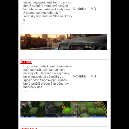
vůbec nejúspěšnější herní žánry, o
čemž svědčí i množství nových
Novinka
MB
her, které nás zahlcují každý den.
S jednou takovou přichází i
švédský tým Tarsier Studios, který
p
XP/Vista/XP/
Detour
Hra Detour patří k těm hrám, které
začnete hrát a jen tak od nich
neodejdete. Jedná se o zajímavý
Novinka
MB
herní kousek od vývojářů ze
společnosti Sandswept Studios,
který potěší především všechny
fanoušky des
XP/Vista/XP/