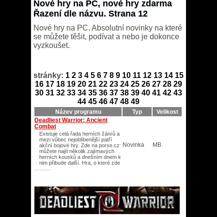
Nové hry na PC, nové hry zdarma
Řazení dle názvu. Strana 12
Nové hry na PC. Absolutní novinky na které
se můžete těšit, podívat a nebo je dokonce
vyzkoušet.
stránky:
1
2
3
4
5
6
7
8
9
10
11
12
13
14
15
16
17
18
19
20
21
22
23
24
25
26
27
28
29
30
31
32
33
34
35
36
37
38
39
40
41
42
43
44
45
46
47
48
49
Název programu
Typ
Velikost
Deadliest Warrior: Ancient
Combat
Existuje celá řada herních žánrů a
mezi vůbec nejoblíbenější patří
Novinka
MB
akční bojové hry. Zde na porse.cz
můžete najít několik zajímavých
herních kousků a dnešním dnem k
nim přibude další. Hra, o které zde
XP/Vista/XP/