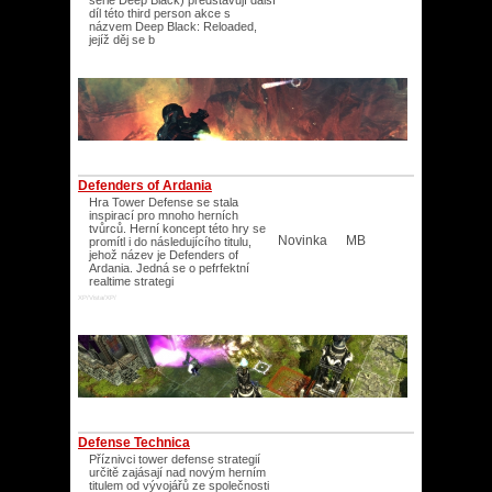
série Deep Black) představují další
díl této third person akce s
názvem Deep Black: Reloaded,
jejíž děj se b
Defenders of Ardania
Hra Tower Defense se stala
inspirací pro mnoho herních
tvůrců. Herní koncept této hry se
Novinka
MB
promítl i do následujícího titulu,
jehož název je Defenders of
Ardania. Jedná se o pefrfektní
realtime strategi
XP/Vista/XP/
Defense Technica
Příznivci tower defense strategií
určitě zajásají nad novým herním
titulem od vývojářů ze společnosti