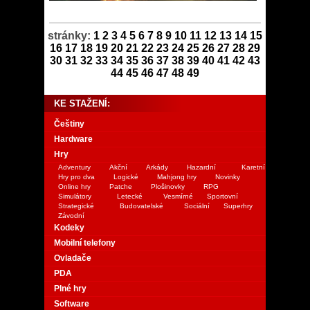
stránky:
1
2
3
4
5
6
7
8
9
10
11
12
13
14
15
16
17
18
19
20
21
22
23
24
25
26
27
28
29
30
31
32
33
34
35
36
37
38
39
40
41
42
43
44
45
46
47
48
49
KE STAŽENÍ:
Češtiny
Hardware
Hry
Adventury
Akční
Arkády
Hazardní
Karetní
Hry pro dva
Logické
Mahjong hry
Novinky
Online hry
Patche
Plošinovky
RPG
Simulátory
Letecké
Vesmírné
Sportovní
Strategické
Budovatelské
Sociální
Superhry
Závodní
Kodeky
Mobilní telefony
Ovladače
PDA
Plné hry
Software