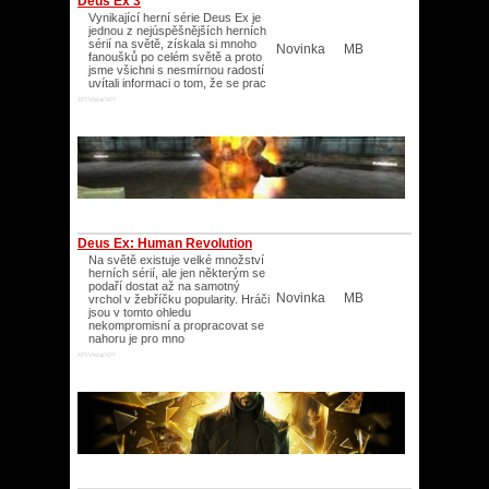
Deus Ex 3
Vynikající herní série Deus Ex je
jednou z nejúspěšnějších herních
sérií na světě, získala si mnoho
Novinka
MB
fanoušků po celém světě a proto
jsme všichni s nesmírnou radostí
uvítali informaci o tom, že se prac
XP/Vista/XP/
Deus Ex: Human Revolution
Na světě existuje velké množství
herních sérií, ale jen některým se
podaří dostat až na samotný
Novinka
MB
vrchol v žebříčku popularity. Hráči
jsou v tomto ohledu
nekompromisní a propracovat se
nahoru je pro mno
XP/Vista/XP/