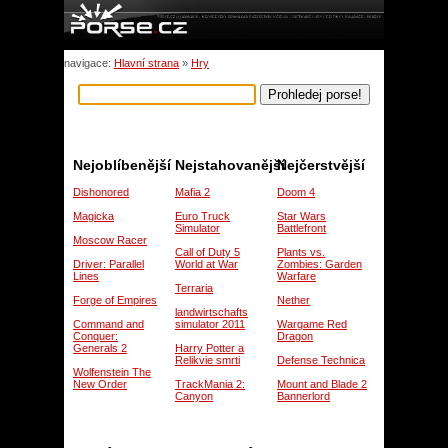
navigace:
Hlavní strana
»
Hry
Nejoblíbenější
Nejstahovanější
Nejčerstvější
Dishonored
Mafia 2
Doom 4
Magicka
Euro Truck
Star Wars
Simulator
Battlefront
Moscow Racer
Call of Duty 5
Plants vs.
Driver: Parallel
World at War
Zombies: Garden
Lines
Warfare
Terraria
Forge of Empires
Nether
landwirtschafts
Command and
simulator 2011
Wargame Red
Conquer:
Dragon
Generals 2
Harry Potter a
Relikvie smrti
Defense Technica
Wolfenstein The
New Order
TrackMania 2:
Mount and Blade 2
Canyon
Bannerlord