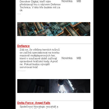
Novinka
MB
Devolver Digital, kteří nám
představují hru s názvem Defense
Technica. V této hře budete mít za
úk
Vista/
Defiance
Zdá se, že většina herních tvůrců
se začíná specializovat na tvorbu
masivně multiplayerových her,
Novinka
MB
které v současné době zažívají
opravdové hráčské hody. A proč
ne. Pokud budou vývojáři
servírovat hráč
XP/Vista/XP/
Delta Force: Angel Falls
Společnost Novalogic nezahálí a