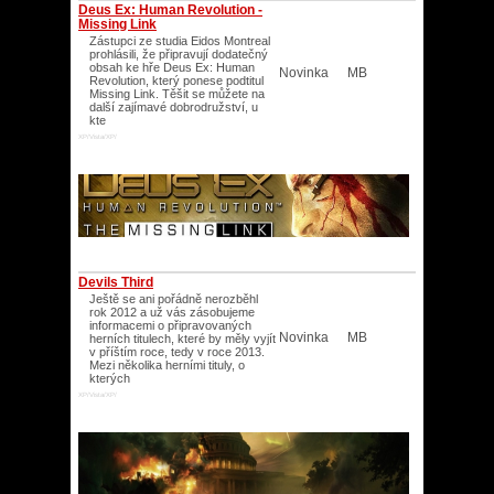
Deus Ex: Human Revolution -
Missing Link
Zástupci ze studia Eidos Montreal
prohlásili, že připravují dodatečný
obsah ke hře Deus Ex: Human
Novinka
MB
Revolution, který ponese podtitul
Missing Link. Těšit se můžete na
další zajímavé dobrodružství, u
kte
XP/Vista/XP/
Devils Third
Ještě se ani pořádně nerozběhl
rok 2012 a už vás zásobujeme
informacemi o připravovaných
Novinka
MB
herních titulech, které by měly vyjít
v příštím roce, tedy v roce 2013.
Mezi několika herními tituly, o
kterých
XP/Vista/XP/