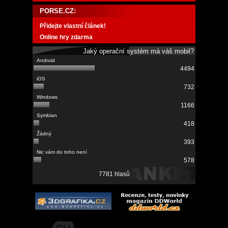
PORSE.CZ:
Přidejte vlastní článek!
Online hry zdarma
Jaký operační systém má váš mobil?
4494
732
1166
418
393
578
7781 hlasů