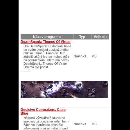
Název programu
Typ
Velikost
DeathSpank: Thongs Of Virtue
Hra DeathSpank se dočkala hned
po svém uvedení zaslouženého
ohlasu u hráčů. Fanoušci této
Novinka
MB
zběsilé akční hry se mohou těšit
na pokračování, které má název
DeathSpank: Thongs Of Virtue.
Hra má být podst
XP/Vista/XP/
Decisive Campaigns: Case
Blue
Některá vývojářská studia se
specializují pouze na jeden herní
Novinka
MB
žánr, ve kterém se neustále
zdokonalují, což je třeba případ