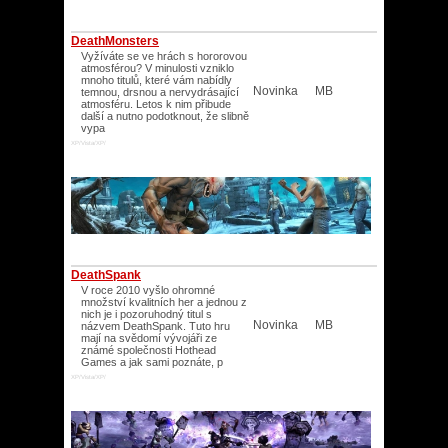
DeathMonsters
Vyžíváte se ve hrách s hororovou
atmosférou? V minulosti vzniklo
mnoho titulů, které vám nabídly
Novinka
MB
temnou, drsnou a nervydrásající
atmosféru. Letos k nim přibude
další a nutno podotknout, že slibně
vypa
XP/Vista/XP/
DeathSpank
V roce 2010 vyšlo ohromné
množství kvalitních her a jednou z
nich je i pozoruhodný titul s
Novinka
MB
názvem DeathSpank. Tuto hru
mají na svědomí vývojáři ze
známé společnosti Hothead
Games a jak sami poznáte, p
XP/Vista/XP/