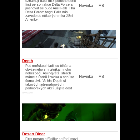
oznamují další díl z početné série
first person akce Delta Force a
Novinka
MB
jmenovat se bude Anel Falls. Hra
Delta Force: Angel Falls nás
zavede do některých míst Jižní
Ameriky,
Depth
Pod mořskou hladinou číhá na
obyčejného smrtelníka mnoho
nebezpečí. Asi největší strach
Novinka
MB
máme s útoků žraloka a není se
čemu divit. Ve hře Depth si
takových adrenalinových
podmořských akcí užijete dost
XP/Vista/XP/
Desert Diner
First person střílečky se řadí mezi