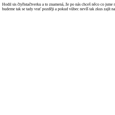
Hodil sis čtyřistačtverku a to znamená, že po nás chceš něco co jsme
budeme tak se tady vrať později a pokud vůbec nevíš tak zkus zajít n