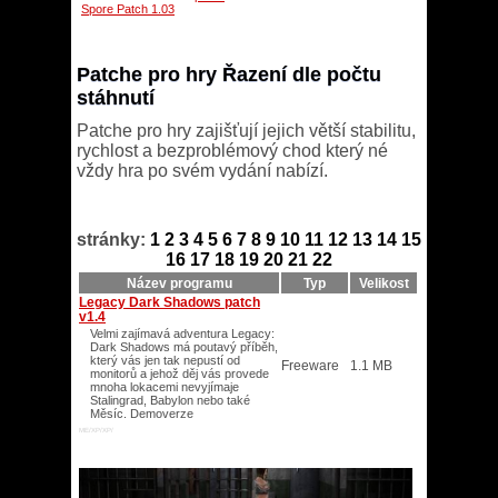
Spore Patch 1.03
Patche pro hry Řazení dle počtu
stáhnutí
Patche pro hry zajišťují jejich větší stabilitu,
rychlost a bezproblémový chod který né
vždy hra po svém vydání nabízí.
stránky:
1
2
3
4
5
6
7
8
9
10
11
12
13
14
15
16
17
18
19
20
21
22
Název programu
Typ
Velikost
Legacy Dark Shadows patch
v1.4
Velmi zajímavá adventura Legacy:
Dark Shadows má poutavý příběh,
který vás jen tak nepustí od
Freeware
1.1 MB
monitorů a jehož děj vás provede
mnoha lokacemi nevyjímaje
Stalingrad, Babylon nebo také
Měsíc. Demoverze
ME/XP/XP/