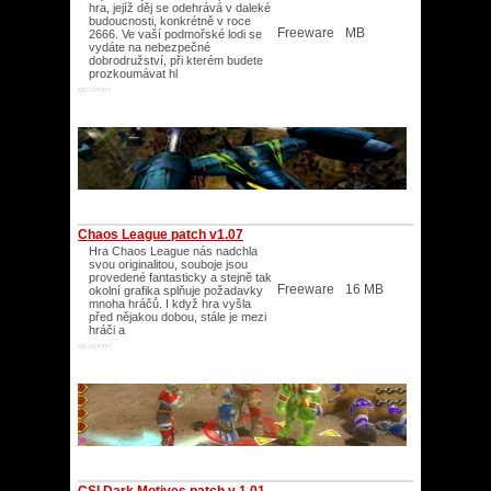
hra, jejíž děj se odehrává v daleké
budoucnosti, konkrétně v roce
Freeware
MB
2666. Ve vaší podmořské lodi se
vydáte na nebezpečné
dobrodružství, při kterém budete
prozkoumávat hl
ME/XP/XP/
Chaos League patch v1.07
Hra Chaos League nás nadchla
svou originalitou, souboje jsou
provedené fantasticky a stejně tak
Freeware
16 MB
okolní grafika splňuje požadavky
mnoha hráčů. I když hra vyšla
před nějakou dobou, stále je mezi
hráči a
ME/XP/XP/