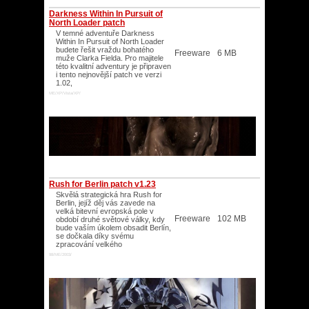
Darkness Within In Pursuit of
North Loader patch
V temné adventuře Darkness
Within In Pursuit of North Loader
budete řešit vraždu bohatého
Freeware
6 MB
muže Clarka Fielda. Pro majitele
této kvalitní adventury je připraven
i tento nejnovější patch ve verzi
1.02,
ME/XP/Vista/XP/
Rush for Berlin patch v1.23
Skvělá strategická hra Rush for
Berlin, jejíž děj vás zavede na
velká bitevní evropská pole v
Freeware
102 MB
období druhé světové války, kdy
bude vaším úkolem obsadit Berlín,
se dočkala díky svému
zpracování velkého
98/ME/2003/