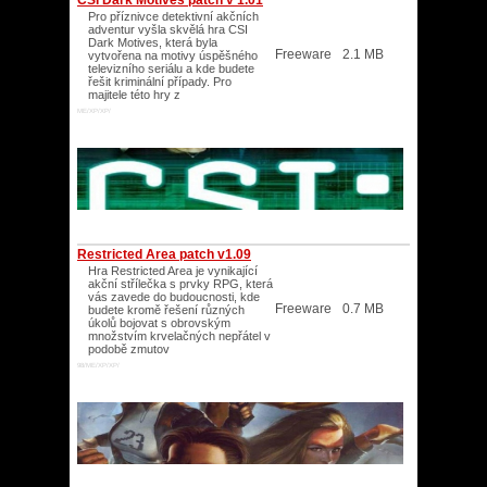
CSI Dark Motives patch v 1.01
Pro příznivce detektivní akčních
adventur vyšla skvělá hra CSI
Dark Motives, která byla
Freeware
2.1 MB
vytvořena na motivy úspěšného
televizního seriálu a kde budete
řešit kriminální případy. Pro
majitele této hry z
ME/XP/XP/
Restricted Area patch v1.09
Hra Restricted Area je vynikající
akční střílečka s prvky RPG, která
vás zavede do budoucnosti, kde
Freeware
0.7 MB
budete kromě řešení různých
úkolů bojovat s obrovským
množstvím krvelačných nepřátel v
podobě zmutov
98/ME/XP/XP/