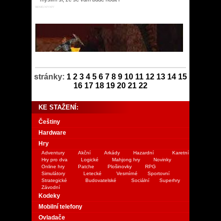
98/ME/XP/XP/
stránky:
1
2
3
4
5
6
7
8
9
10
11
12
13
14
15
16
17
18
19
20
21
22
KE STAŽENÍ:
Češtiny
Hardware
Hry
Adventury
Akční
Arkády
Hazardní
Karetní
Hry pro dva
Logické
Mahjong hry
Novinky
Online hry
Patche
Plošinovky
RPG
Simulátory
Letecké
Vesmírné
Sportovní
Strategické
Budovatelské
Sociální
Superhry
Závodní
Kodeky
Mobilní telefony
Ovladače