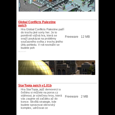
Global Conflicts Palestine
patch
Hra Global Conflicts Palestine patří
do trochu jiné sorty her. Je to
poměrně vážná hra, která se
Freeware
12 MB
snaží poukázat na problémy
současného světa z trochu jiného
úhlu pohledu. V roli novináře se
budete poh
ME/XP/XP/
StarTopia patch v1.01b
Hra StarTopia, jejíž demoverzi a
češtinu si můžete na porse.cz
stáhnout, je výtečnou hrou, která
Freeware
2 MB
vás zaujme od začátku až do
konce. Skvělá strategie, kde
budete spravovat obrovský
komplex, udržovat ce