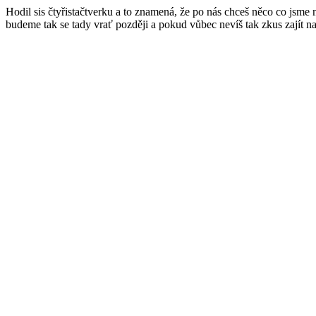
Hodil sis čtyřistačtverku a to znamená, že po nás chceš něco co jsme
budeme tak se tady vrať později a pokud vůbec nevíš tak zkus zajít n