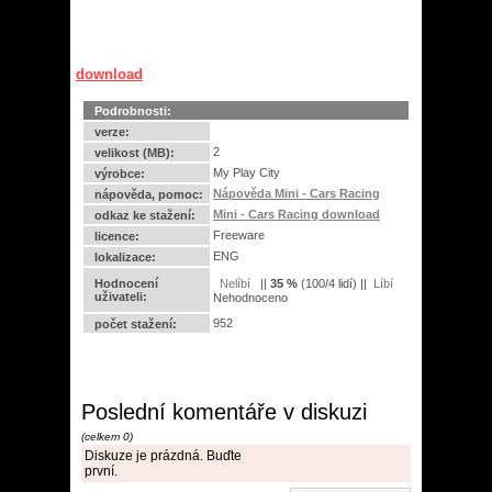
download
Podrobnosti:
verze:
2
velikost (MB):
My Play City
výrobce:
Nápověda Mini - Cars Racing
nápověda, pomoc:
Mini - Cars Racing download
odkaz ke stažení:
Freeware
licence:
ENG
lokalizace:
Hodnocení
||
35
%
(
100
/
4 lidí
) ||
uživateli:
Nehodnoceno
952
počet stažení:
Poslední komentáře v diskuzi
(celkem 0)
Diskuze je prázdná. Buďte
první.