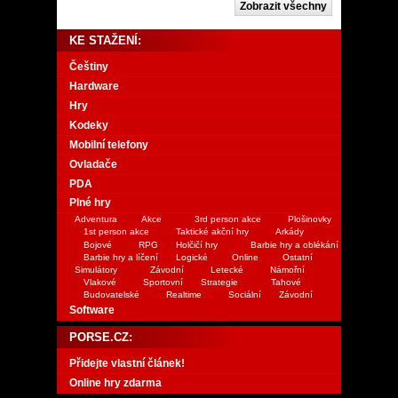
KE STAŽENÍ:
Češtiny
Hardware
Hry
Kodeky
Mobilní telefony
Ovladače
PDA
Plné hry
Adventura
Akce
3rd person akce
Plošinovky
1st person akce
Taktické akční hry
Arkády
Bojové
RPG
Holčičí hry
Barbie hry a oblékání
Barbie hry a líčení
Logické
Online
Ostatní
Simulátory
Závodní
Letecké
Námořní
Vlakové
Sportovní
Strategie
Tahové
Budovatelské
Realtime
Sociální
Závodní
Software
PORSE.CZ:
Přidejte vlastní článek!
Online hry zdarma