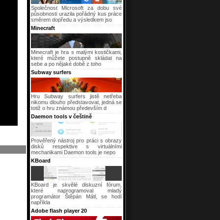
Společnost Microsoft za dobu své
působnosti urazila pořádný kus práce
směrem dopředu a výsledkem jso
Minecraft
Minecraft je hra s malými kostičkami,
které můžete postupně skládat na
sebe a po nějaké době z toho
Subway surfers
Hru Subway surfers jistě netřeba
nikomu dlouho představovat, jedná se
totiž o hru známou především d
Daemon tools v češtině
Prověřený nástroj pro práci s obrazy
disků respektive s virtuálními
mechanikami Daemon tools je nepo
KBoard
KBoard je skvělé diskuzní fórum,
které naprogramoval mladý
programátor Štěpán Mátl, se hodí
napříkla
Adobe flash player 20