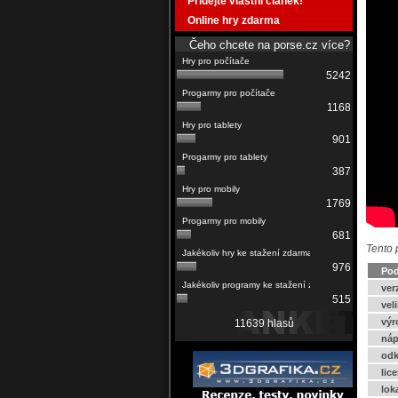
Přidejte vlastní článek!
Online hry zdarma
Čeho chcete na porse.cz více?
5242
1168
901
387
1769
681
Tento 
976
Pod
ver
515
vel
výr
11639 hlasů
náp
odk
lic
lok