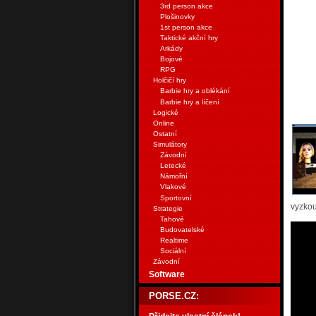
3rd person akce
Plošinovky
1st person akce
Taktické akční hry
Arkády
Bojové
RPG
Holčičí hry
Barbie hry a oblékání
Barbie hry a líčení
Logické
Online
Ostatní
Simulátory
Závodní
Letecké
Námořní
Vlakové
Sportovní
vyzkou
Strategie
Tahové
Budovatelské
Realtime
Sociální
Závodní
Software
PORSE.CZ: