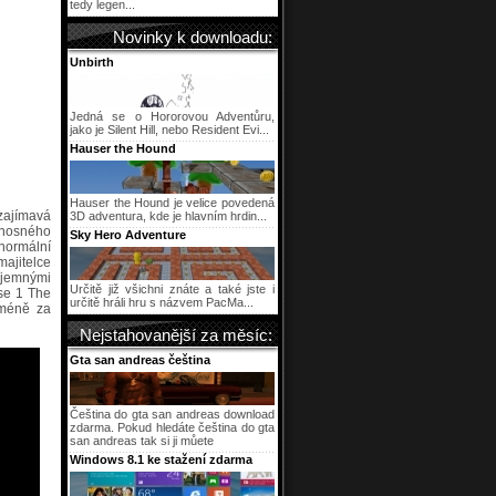
tedy legen...
Novinky k downloadu:
Unbirth
Jedná se o Hororovou Adventůru,
jako je Silent Hill, nebo Resident Evi...
Hauser the Hound
Hauser the Hound je velice povedená
zajímavá
3D adventura, kde je hlavním hrdin...
onosného
Sky Hero Adventure
anormální
majitelce
íjemnými
Určitě již všichni znáte a také jste i
ase 1 The
určitě hráli hru s názvem PacMa...
cméně za
Nejstahovanější za měsíc:
Gta san andreas čeština
Čeština do gta san andreas download
zdarma. Pokud hledáte čeština do gta
san andreas tak si ji můete
Windows 8.1 ke stažení zdarma