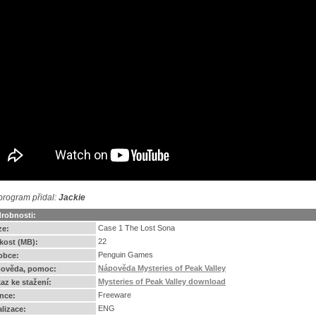
program přidal:
Jackie
robnosti:
Case 1 The Lost Sona
ze:
22
ikost (MB):
Penguin Games
obce:
Nápověda Mysteries of Peak Valley
ověda, pomoc:
Mysteries of Peak Valley download
az ke stažení:
Freeware
ence:
ENG
alizace: