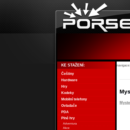
KE STAŽENÍ:
navigace
Češtiny
Hardware
Hry
Mys
Kodeky
Mobilní telefony
Myste
Ovladače
PDA
Plné hry
Adventura
Akce