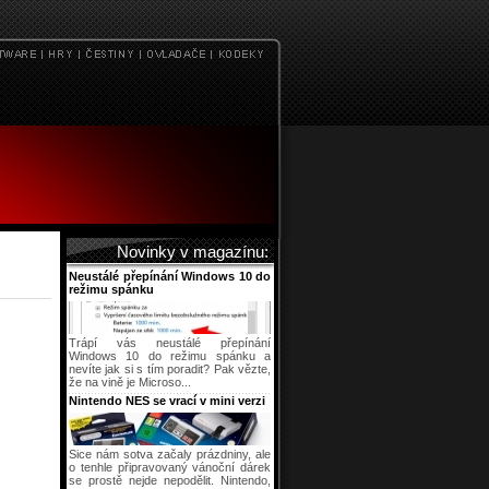
Novinky v magazínu:
Neustálé přepínání Windows 10 do
režimu spánku
Trápí vás neustálé přepínání
Windows 10 do režimu spánku a
nevíte jak si s tím poradit? Pak vězte,
že na vině je Microso...
Nintendo NES se vrací v mini verzi
Sice nám sotva začaly prázdniny, ale
o tenhle připravovaný vánoční dárek
se prostě nejde nepodělit. Nintendo,