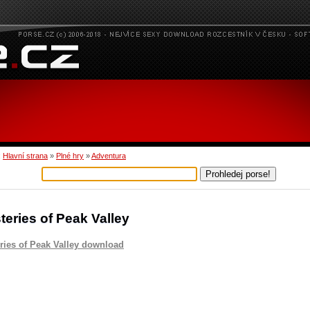
:
Hlavní strana
»
Plné hry
»
Adventura
teries of Peak Valley
ries of Peak Valley download