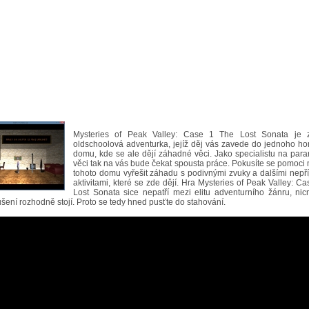
Mysteries of Peak Valley: Case 1 The Lost Sonata je 
oldschoolová adventurka, jejíž děj vás zavede do jednoho h
domu, kde se ale dějí záhadné věci. Jako specialistu na par
věci tak na vás bude čekat spousta práce. Pokusíte se pomoci 
tohoto domu vyřešit záhadu s podivnými zvuky a dalšími nepř
aktivitami, které se zde dějí. Hra Mysteries of Peak Valley: C
Lost Sonata sice nepatří mezi elitu adventurního žánru, ni
šení rozhodně stojí. Proto se tedy hned pusťte do stahování.