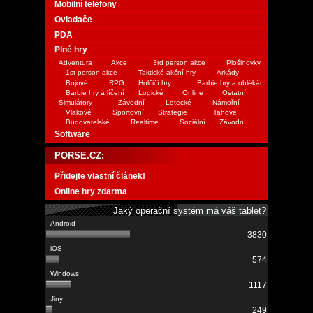
Mobilní telefony
Ovladače
PDA
Plné hry
Adventura
Akce
3rd person akce
Plošinovky
1st person akce
Taktické akční hry
Arkády
Bojové
RPG
Holčičí hry
Barbie hry a oblékání
Barbie hry a líčení
Logické
Online
Ostatní
Simulátory
Závodní
Letecké
Námořní
Vlakové
Sportovní
Strategie
Tahové
Budovatelské
Realtime
Sociální
Závodní
Software
PORSE.CZ:
Přidejte vlastní článek!
Online hry zdarma
Jaký operační systém má váš tablet?
3830
574
1117
249