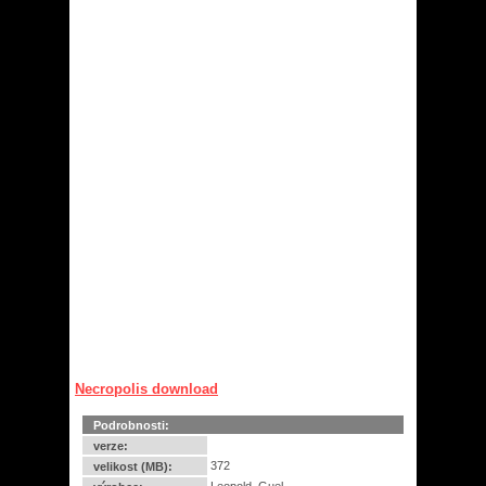
Necropolis download
Podrobnosti:
verze:
372
velikost (MB):