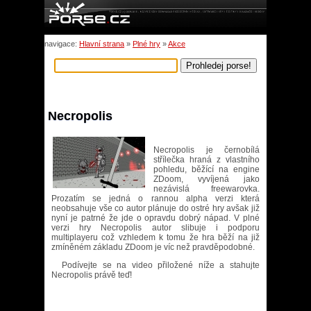
navigace:
Hlavní strana
»
Plné hry
»
Akce
Necropolis
Necropolis je černobílá
střílečka hraná z vlastního
pohledu, běžící na engine
ZDoom, vyvíjená jako
nezávislá freewarovka.
Prozatím se jedná o rannou alpha verzi která
neobsahuje vše co autor plánuje do ostré hry avšak již
nyní je patrné že jde o opravdu dobrý nápad. V plné
verzi hry Necropolis autor slibuje i podporu
multiplayeru což vzhledem k tomu že hra běží na již
zmíněném základu ZDoom je víc než pravděpodobné.
Podívejte se na video přiložené níže a stahujte
Necropolis právě teď!