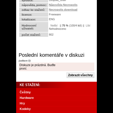
Leopold_Guel
výrobce:
Nápověda Necropolis
nápověda, pomoc:
Necropolis download
odkaz ke stažení:
Freeware
licence:
ENG
lokalizace:
Hodnocení
||
75
%
(
100
/
4 lidí
) ||
uživateli:
Nehodnoceno
802
počet stažení:
Poslední komentáře v diskuzi
(celkem 0)
Diskuze je prázdná. Buďte
první.
KE STAŽENÍ:
Češtiny
Hardware
Hry
Kodeky