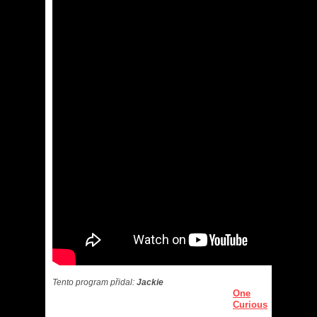
Tento program přidal:
Jackie
One
Curious