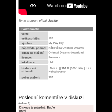
Tento program přidal:
Jackie
Podrobnosti:
verze:
128
velikost (MB):
My Play City
výrobce:
Nápověda Oriental Dreams
nápověda, pomoc:
Oriental Dreams download
odkaz ke stažení:
Freeware
licence:
ENG
lokalizace:
Hodnocení
||
100
%
(
100
/
1 lidí
) ||
uživateli:
Nehodnoceno
987
počet stažení:
Poslední komentáře v diskuzi
(celkem 0)
Diskuze je prázdná. Buďte
první.