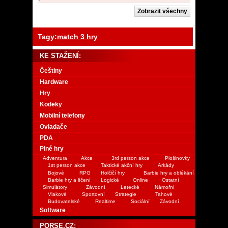
Tagy:
match 3 hry
KE STAŽENÍ:
Češtiny
Hardware
Hry
Kodeky
Mobilní telefony
Ovladače
PDA
Plné hry
Adventura
Akce
3rd person akce
Plošinovky
1st person akce
Taktické akční hry
Arkády
Bojové
RPG
Holčičí hry
Barbie hry a oblékání
Barbie hry a líčení
Logické
Online
Ostatní
Simulátory
Závodní
Letecké
Námořní
Vlakové
Sportovní
Strategie
Tahové
Budovatelské
Realtime
Sociální
Závodní
Software
PORSE.CZ: