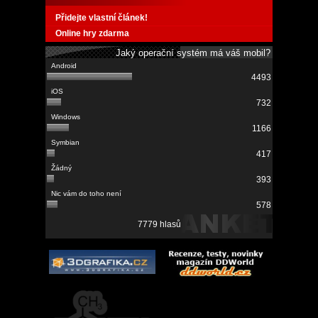
Přidejte vlastní článek!
Online hry zdarma
Jaký operační systém má váš mobil?
4493
732
1166
417
393
578
7779 hlasů