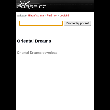
navigace:
Hlavní strana
»
Plné hry
»
Logické
Oriental Dreams
Oriental Dreams download