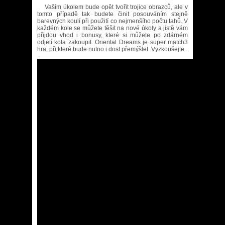
Vaším úkolem bude opět tvořit trojice obrazců, ale v
tomto případě tak budete činit posouváním stejně
barevných koulí při použití co nejmenšího počtu tahů. V
každém kole se můžete těšit na nové úkoly a jistě vám
přijdou vhod i bonusy, které si můžete po zdárném
odjetí kola zakoupit. Oriental Dreams je super match3
hra, při které bude nutno i dost přemýšlet. Vyzkoušejte.