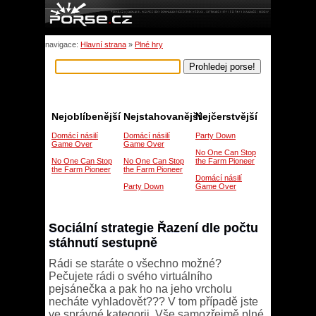
navigace:
Hlavní strana
»
Plné hry
Nejoblíbenější
Nejstahovanější
Nejčerstvější
Domácí násilí
Domácí násilí
Party Down
Game Over
Game Over
No One Can Stop
No One Can Stop
No One Can Stop
the Farm Pioneer
the Farm Pioneer
the Farm Pioneer
Domácí násilí
Party Down
Game Over
Sociální strategie Řazení dle počtu
stáhnutí sestupně
Rádi se staráte o všechno možné?
Pečujete rádi o svého virtuálního
pejsánečka a pak ho na jeho vrcholu
necháte vyhladovět??? V tom případě jste
ve správné kategorii. Vše samozřejmě plné