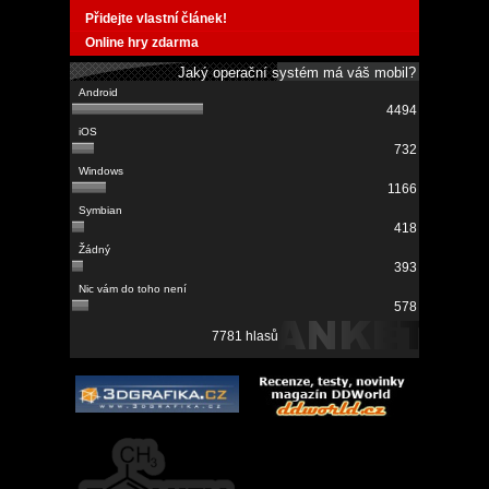
Přidejte vlastní článek!
Online hry zdarma
Jaký operační systém má váš mobil?
4494
732
1166
418
393
578
7781 hlasů