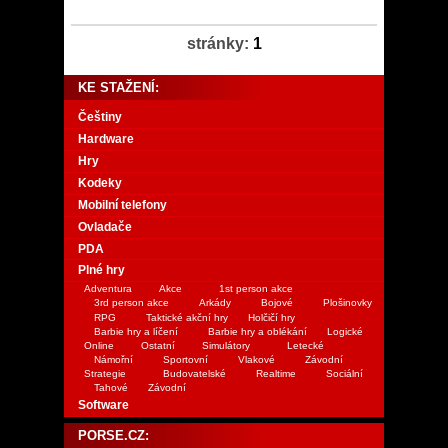
stránky:
1
KE STAŽENÍ:
Češtiny
Hardware
Hry
Kodeky
Mobilní telefony
Ovladače
PDA
Plné hry
Adventura
Akce
1st person akce
3rd person akce
Arkády
Bojové
Plošinovky
RPG
Taktické akční hry
Holčičí hry
Barbie hry a líčení
Barbie hry a oblékání
Logické
Online
Ostatní
Simulátory
Letecké
Námořní
Sportovní
Vlakové
Závodní
Strategie
Budovatelské
Realtime
Sociální
Tahové
Závodní
Software
PORSE.CZ: