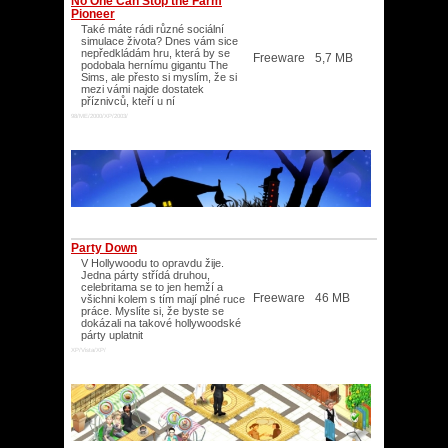
No One Can Stop the Farm
Pioneer
Také máte rádi různé sociální
simulace života? Dnes vám sice
nepředkládám hru, která by se
Freeware
5,7 MB
podobala hernímu gigantu The
Sims, ale přesto si myslím, že si
mezi vámi najde dostatek
příznivců, kteří u ní
98/ME/2000/XP/2003/
Party Down
V Hollywoodu to opravdu žije.
Jedna párty střídá druhou,
celebritama se to jen hemží a
Freeware
46 MB
všichni kolem s tím mají plné ruce
práce. Myslíte si, že byste se
dokázali na takové hollywoodské
párty uplatnit
XP/Vista/XP/