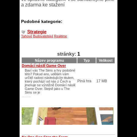
a zdarma ke stažení
Podobné kategorie:
Strategie
Tahové
Budovatelské
Realtime
stránky:
1
Název programu
Typ
Velikost
Domácí násilí Game Over
Baví vás The Sims a hry podobné
této? Pokud ano, udělám vám
určitě radost následujícím titulem,
Plná hra
17 MB
který pochází od nás z Čech a
jmenuje se výstižně Domácí násilí:
Game Over. Stejně jako u The
Sims se je
ME/XP/XP/