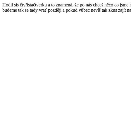
Hodil sis čtyřistačtverku a to znamená, že po nás chceš něco co jsme
budeme tak se tady vrať později a pokud vůbec nevíš tak zkus zajít n