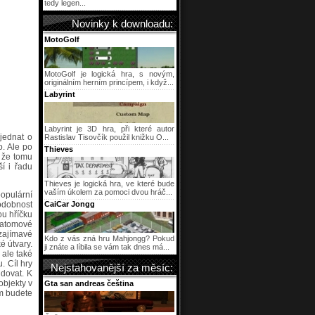
tedy legen...
Novinky k downloadu:
MotoGolf
MotoGolf je logická hra, s novým,
originálním herním princípem, i když...
Labyrint
Labyrint je 3D hra, při které autor
 jednat o
Rastislav Tisovčík použil knižku O...
o. Ale po
Thieves
 že tomu
ší i řadu
Thieves je logická hra, ve které bude
vaším úkolem za pomoci dvou hráč...
populární
podobnost
CaiCar Jongg
ou hříčku
 atomové
 zajímavé
Kdo z vás zná hru Mahjongg? Pokud
é útvary.
ji znáte a líbila se vám tak dnes má...
 ale také
. Cíl hry
Nejstahovanější za měsíc:
idovat. K
objekty v
Gta san andreas čeština
ým budete