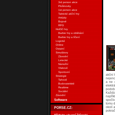
3rd person akce
Plošinovky
1st person akce
Taktické akční hry
Arkády
Bojové
RPG
Holčičí hry
Barbie hry a oblékání
Barbie hry a líčení
Logické
Online
Ostatní
Simulátory
Závodní
Letecké
Námořní
Vlakové
Sportovní
akční 
Strategie
nejeno
Tahové
a ne 
Budovatelské
elektr
Realtime
podobě
Sociální
Každá 
Závodní
napřík
spočív
Software
tomu d
okolí 
PORSE.CZ:
pokrač