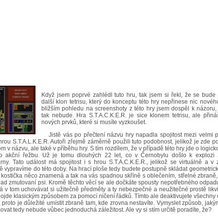
Když jsem poprvé zahlédl tuto hru, tak jsem si řekl, že se bude
další klon tetrisu, který do konceptu této hry nepřinese nic novéh
bližším pohledu na screenshoty z této hry jsem dospěl k názoru,
tak nebude. Hra S.T.A.C.K.E.R. je sice klonem tetrisu, ale přiná
nových prvků, které si musíte vyzkoušet.
Jistě vás po přečtení názvu hry napadla spojitost mezi velmi 
hrou S.T.A.L.K.E.R. Autoři zřejmě záměrně použili tuto podobnost, jelikož je zde 
m v názvu, ale také v příběhu hry. S tím rozdílem, že v případě této hry jde o logick
o akční řežbu. Už je tomu dlouhých 22 let, co v Černobylu došlo k explozi
árny. Tato událost má spojitost i s hrou S.T.A.C.K.E.R., jelikož se virtuálně a v
 vypravíme do této doby. Na hrací ploše tedy budete postupně skládat geometrick
kostička něco znamená a tak na vás spadnou skříně s oblečením, střelné zbraně,
lad zmutovaní psi. Kromě těchto věcí se ale dočkáte spousty nepotřebného odpadu
á v tom uchovávat si užitečně předměty a ty nebezpečné a neužitečné prostě likv
ojde klasickým způsobem za pomocí ničení řádků. Tímto ale deaktivujete všechny 
a proto je důležité umístit zbraně tam, kde zrovna nestavíte. Vymyslet způsob, jak
ovat tedy nebude vůbec jednoduchá záležitost. Ale vy si stím určitě poradíte, že?