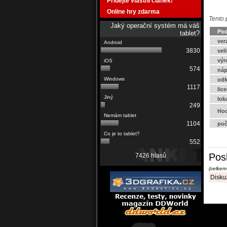
Přidejte vlastní článek!
Online hry zdarma
Tento 
Jaký operační systém má váš
Pod
tablet?
ver
3830
vel
výr
574
náp
odk
1117
lic
lok
249
Hod
1104
poč
552
Pos
7426 hlasů
(celkem
Diskuz