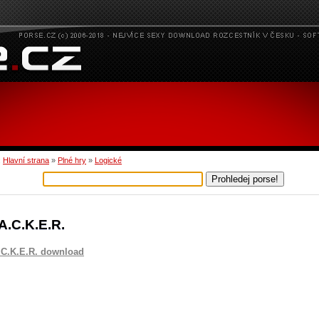
:
Hlavní strana
»
Plné hry
»
Logické
.A.C.K.E.R.
.C.K.E.R. download