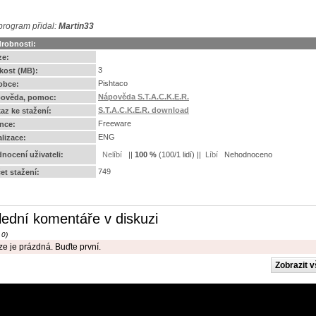
program přidal:
Martin33
robnosti:
ze:
3
ikost (MB):
Pishtaco
obce:
Nápověda S.T.A.C.K.E.R.
ověda, pomoc:
S.T.A.C.K.E.R. download
az ke stažení:
Freeware
ence:
ENG
alizace:
nocení uživateli:
||
100
%
(
100
/
1 lidí
) ||
Nehodnoceno
749
et stažení:
lední komentáře v diskuzi
 0)
e je prázdná. Buďte první.