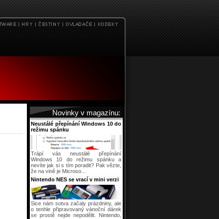
Novinky v magazínu:
Neustálé přepínání Windows 10 do
režimu spánku
Trápí vás neustálé přepínání
Windows 10 do režimu spánku a
nevíte jak si s tím poradit? Pak vězte,
že na vině je Microso...
Nintendo NES se vrací v mini verzi
Sice nám sotva začaly prázdniny, ale
o tenhle připravovaný vánoční dárek
se prostě nejde nepodělit. Nintendo,