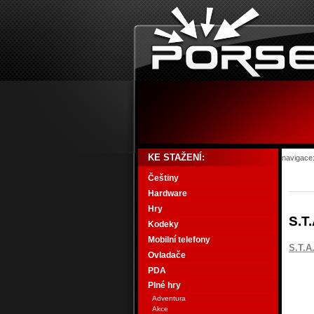
KE STAŽENÍ:
navigace
Češtiny
Hardware
Hry
S.T
Kodeky
Mobilní telefony
S.T.A
Ovladače
PDA
Plné hry
Adventura
Akce