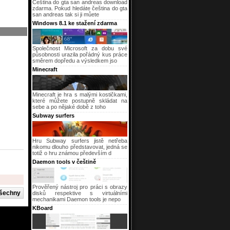
Čeština do gta san andreas download
zdarma. Pokud hledáte čeština do gta
san andreas tak si ji můete
Windows 8.1 ke stažení zdarma
Společnost Microsoft za dobu své
působnosti urazila pořádný kus práce
směrem dopředu a výsledkem jso
Minecraft
Minecraft je hra s malými kostičkami,
které můžete postupně skládat na
sebe a po nějaké době z toho
Subway surfers
Hru Subway surfers jistě netřeba
nikomu dlouho představovat, jedná se
totiž o hru známou především d
Daemon tools v češtině
Prověřený nástroj pro práci s obrazy
disků respektive s virtuálními
mechanikami Daemon tools je nepo
KBoard