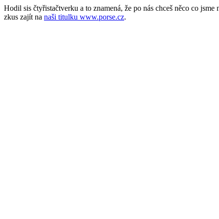
Hodil sis čtyřistačtverku a to znamená, že po nás chceš něco co jsm
zkus zajít na
naši titulku www.porse.cz
.