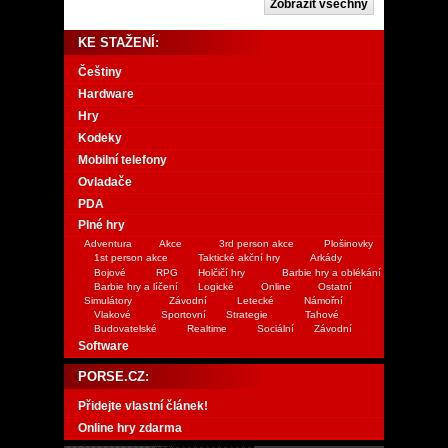
KE STAŽENÍ:
Češtiny
Hardware
Hry
Kodeky
Mobilní telefony
Ovladače
PDA
Plné hry
Adventura
Akce
3rd person akce
Plošinovky
1st person akce
Taktické akční hry
Arkády
Bojové
RPG
Holčičí hry
Barbie hry a oblékání
Barbie hry a líčení
Logické
Online
Ostatní
Simulátory
Závodní
Letecké
Námořní
Vlakové
Sportovní
Strategie
Tahové
Budovatelské
Realtime
Sociální
Závodní
Software
PORSE.CZ:
Přidejte vlastní článek!
Online hry zdarma