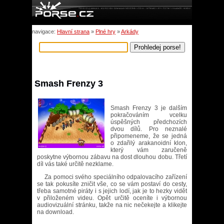
navigace:
Hlavní strana
»
Plné hry
»
Arkády
Smash Frenzy 3
Smash Frenzy 3 je dalším
pokračováním vcelku
úspěšných předchozích
dvou dílů. Pro neznalé
připomeneme, že se jedná
o zdařilý arakanoidní klon,
který vám zaručeně
poskytne výbornou zábavu na dost dlouhou dobu. Třetí
díl vás také určitě nezklame.
Za pomoci svého speciálního odpalovacího zařízení
se tak pokusíte zničit vše, co se vám postaví do cesty,
třeba samotné piráty i s jejich lodí, jak je to hezky vidět
v přiloženém videu. Opět určitě oceníte i výbornou
audiovizuální stránku, takže na nic nečekejte a klikejte
na download.