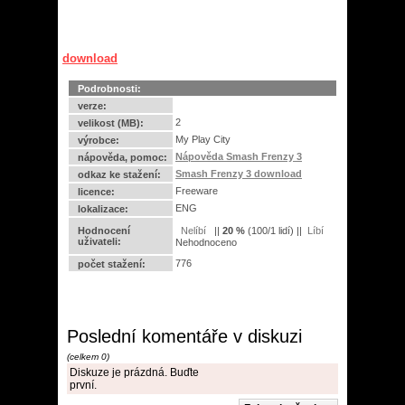
download
Podrobnosti:
verze:
2
velikost (MB):
My Play City
výrobce:
Nápověda Smash Frenzy 3
nápověda, pomoc:
Smash Frenzy 3 download
odkaz ke stažení:
Freeware
licence:
ENG
lokalizace:
Hodnocení
||
20
%
(
100
/
1 lidí
) ||
uživateli:
Nehodnoceno
776
počet stažení:
Poslední komentáře v diskuzi
(celkem 0)
Diskuze je prázdná. Buďte
první.