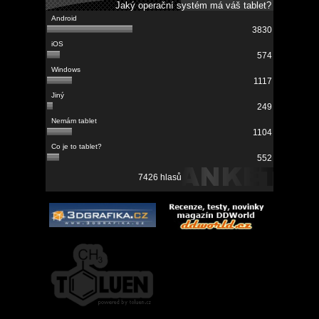
Jaký operační systém má váš tablet?
3830
574
1117
249
1104
552
7426 hlasů