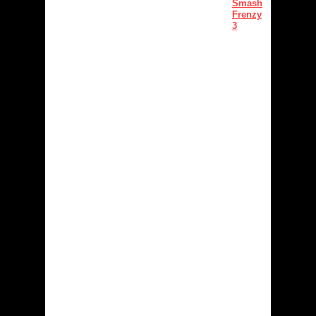
Smash
Frenzy
3