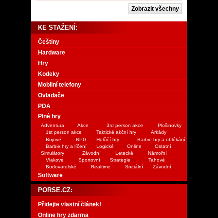
KE STAŽENÍ:
Češtiny
Hardware
Hry
Kodeky
Mobilní telefony
Ovladače
PDA
Plné hry
Adventura
Akce
3rd person akce
Plošinovky
1st person akce
Taktické akční hry
Arkády
Bojové
RPG
Holčičí hry
Barbie hry a oblékání
Barbie hry a líčení
Logické
Online
Ostatní
Simulátory
Závodní
Letecké
Námořní
Vlakové
Sportovní
Strategie
Tahové
Budovatelské
Realtime
Sociální
Závodní
Software
PORSE.CZ:
Přidejte vlastní článek!
Online hry zdarma