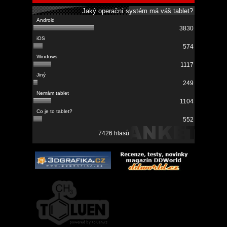
Jaký operační systém má váš tablet?
3830
574
1117
249
1104
552
7426 hlasů