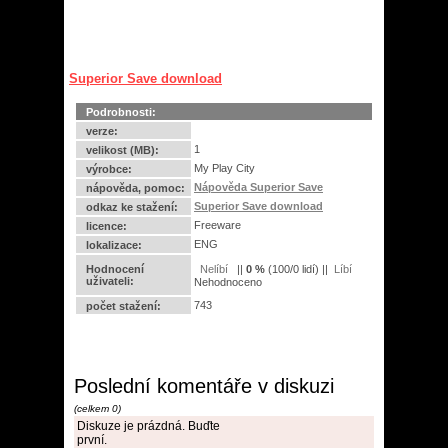
Superior Save download
Podrobnosti:
verze:
1
velikost (MB):
My Play City
výrobce:
Nápověda Superior Save
nápověda, pomoc:
Superior Save download
odkaz ke stažení:
Freeware
licence:
ENG
lokalizace:
Hodnocení
||
0
%
(
100
/
0 lidí
) ||
uživateli:
Nehodnoceno
743
počet stažení:
Poslední komentáře v diskuzi
(celkem 0)
Diskuze je prázdná. Buďte
první.