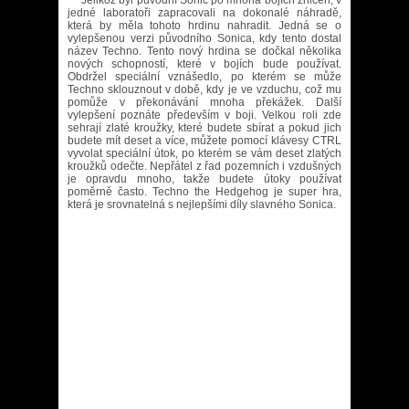
Jelikož byl původní Sonic po mnoha bojích zničen, v
jedné laboratoři zapracovali na dokonalé náhradě,
která by měla tohoto hrdinu nahradit. Jedná se o
vylepšenou verzi původního Sonica, kdy tento dostal
název Techno. Tento nový hrdina se dočkal několika
nových schopností, které v bojích bude používat.
Obdržel speciální vznášedlo, po kterém se může
Techno sklouznout v době, kdy je ve vzduchu, což mu
pomůže v překonávání mnoha překážek. Další
vylepšení poznáte především v boji. Velkou roli zde
sehrají zlaté kroužky, které budete sbírat a pokud jich
budete mít deset a více, můžete pomocí klávesy CTRL
vyvolat speciální útok, po kterém se vám deset zlatých
kroužků odečte. Nepřátel z řad pozemních i vzdušných
je opravdu mnoho, takže budete útoky používat
poměrně často. Techno the Hedgehog je super hra,
která je srovnatelná s nejlepšími díly slavného Sonica.