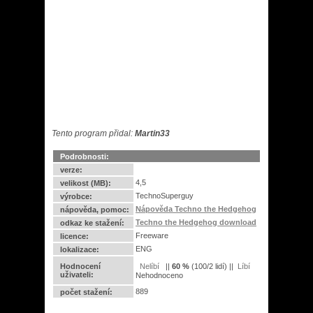
Tento program přidal:
Martin33
Podrobnosti:
verze:
4,5
velikost (MB):
TechnoSuperguy
výrobce:
Nápověda Techno the Hedgehog
nápověda, pomoc:
Techno the Hedgehog download
odkaz ke stažení:
Freeware
licence:
ENG
lokalizace:
Hodnocení
||
60
%
(
100
/
2 lidí
) ||
uživateli:
Nehodnoceno
889
počet stažení: