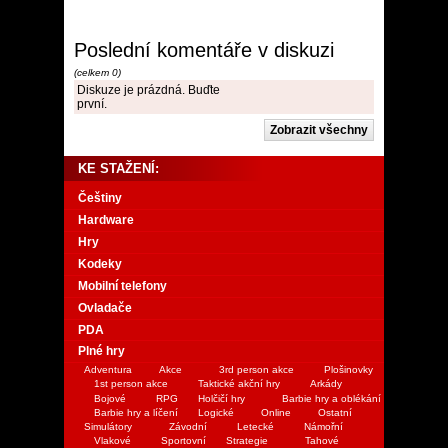
Poslední komentáře v diskuzi
(celkem 0)
Diskuze je prázdná. Buďte
první.
KE STAŽENÍ:
Češtiny
Hardware
Hry
Kodeky
Mobilní telefony
Ovladače
PDA
Plné hry
Adventura
Akce
3rd person akce
Plošinovky
1st person akce
Taktické akční hry
Arkády
Bojové
RPG
Holčičí hry
Barbie hry a oblékání
Barbie hry a líčení
Logické
Online
Ostatní
Simulátory
Závodní
Letecké
Námořní
Vlakové
Sportovní
Strategie
Tahové