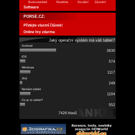
Budovatelské
Realtime
Sociální
Závodní
Software
PORSE.CZ:
Přidejte vlastní článek!
Online hry zdarma
Jaký operační systém má váš tablet?
3830
574
1117
249
1104
552
7426 hlasů