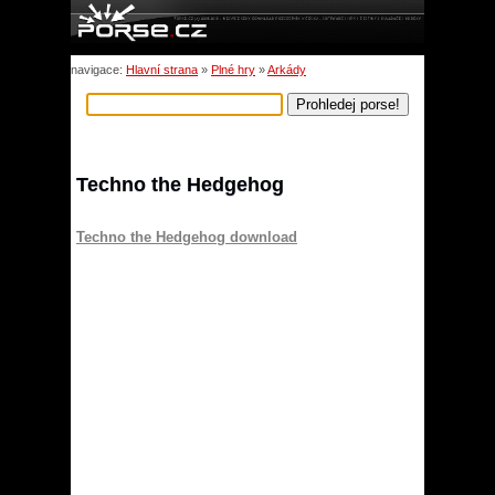
navigace:
Hlavní strana
»
Plné hry
»
Arkády
Techno the Hedgehog
Techno the Hedgehog download