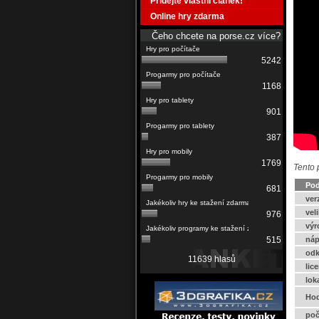
Přidejte vlastní článek!
Online hry zdarma
Čeho chcete na porse.cz více?
5242
1168
901
387
1769
Tento 
Pod
681
ver
vel
976
výr
náp
515
odk
11639 hlasů
lic
lok
Hod
poč