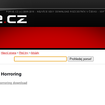
:
Hlavní strana
»
Plné hry
»
Arkády
 Horroring
orroring download