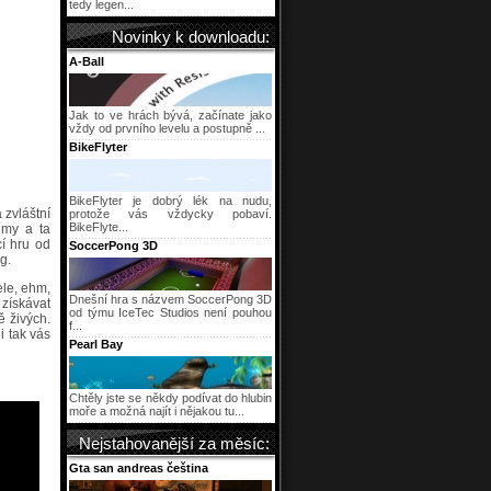
tedy legen...
Novinky k downloadu:
A-Ball
Jak to ve hrách bývá, začínate jako
vždy od prvního levelu a postupně ...
BikeFlyter
BikeFlyter je dobrý lék na nudu,
 zvláštní
protože vás vždycky pobaví.
BikeFlyte...
lmy a ta
cí hru od
SoccerPong 3D
g.
ele, ehm,
Dnešní hra s názvem SoccerPong 3D
 získávat
od týmu IceTec Studios není pouhou
ě živých.
f...
i tak vás
Pearl Bay
Chtěly jste se někdy podívat do hlubin
moře a možná najít i nějakou tu...
Nejstahovanější za měsíc:
Gta san andreas čeština