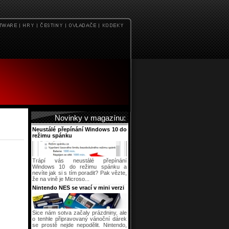
Novinky v magazínu:
Neustálé přepínání Windows 10 do
režimu spánku
Trápí vás neustálé přepínání
Windows 10 do režimu spánku a
nevíte jak si s tím poradit? Pak vězte,
že na vině je Microso...
Nintendo NES se vrací v mini verzi
Sice nám sotva začaly prázdniny, ale
o tenhle připravovaný vánoční dárek
se prostě nejde nepodělit. Nintendo,