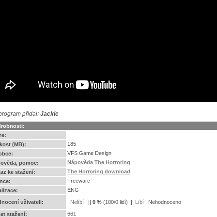
program přidal:
Jackie
robnosti:
ze:
185
ikost (MB):
VFS Game Design
obce:
Nápověda The Horroring
ověda, pomoc:
The Horroring download
az ke stažení:
Freeware
ence:
ENG
alizace:
nocení uživateli:
||
0
%
(
100
/
0 lidí
) ||
Nehodnoceno
661
et stažení: