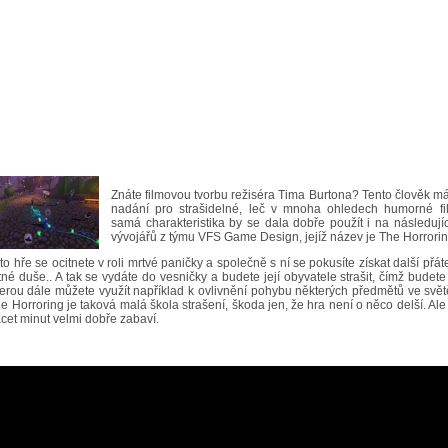
Znáte filmovou tvorbu režiséra Tima Burtona? Tento člověk má
nadání pro strašidelné, leč v mnoha ohledech humorné fi
samá charakteristika by se dala dobře použít i na následují
vývojářů z týmu VFS Game Design, jejíž název je The Horrorin
éto hře se ocitnete v roli mrtvé paničky a společně s ní se pokusíte získat další přát
né duše.. A tak se vydáte do vesničky a budete její obyvatele strašit, čímž budete
kterou dále můžete využít například k ovlivnění pohybu některých předmětů ve svět
e Horroring je taková malá škola strašení, škoda jen, že hra není o něco delší. Ale 
cet minut velmi dobře zabaví.