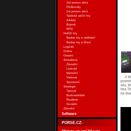
3rd person akce
Plošinovky
1st person akce
Taktické akční hry
Arkády
Bojové
RPG
Holčičí hry
Barbie hry a oblékání
Barbie hry a líčení
Logické
Online
Ostatní
Simulátory
Závodní
Letecké
Námořní
V t
Vlakové
posmrt
Sportovní
sílu, 
Strategie
Hra Th
Tahové
na dva
Budovatelské
Realtime
Sociální
Závodní
Software
PORSE.CZ: