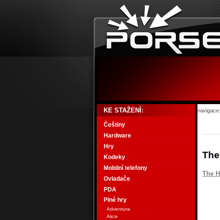
KE STAŽENÍ:
navigace
Češtiny
Hardware
Hry
The
Kodeky
Mobilní telefony
The H
Ovladače
PDA
Plné hry
Adventura
Akce