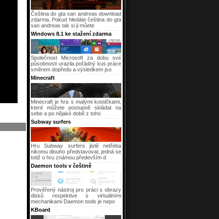
Čeština do gta san andreas download
zdarma. Pokud hledáte čeština do gta
san andreas tak si ji můete
Windows 8.1 ke stažení zdarma
Společnost Microsoft za dobu své
působnosti urazila pořádný kus práce
směrem dopředu a výsledkem jso
Minecraft
Minecraft je hra s malými kostičkami,
které můžete postupně skládat na
sebe a po nějaké době z toho
Subway surfers
Hru Subway surfers jistě netřeba
nikomu dlouho představovat, jedná se
totiž o hru známou především d
Daemon tools v češtině
Prověřený nástroj pro práci s obrazy
disků respektive s virtuálními
mechanikami Daemon tools je nepo
KBoard