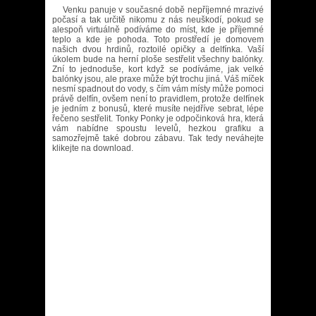
Venku panuje v současné době nepříjemné mrazivé
počasí a tak určitě nikomu z nás neuškodí, pokud se
alespoň virtuálně podíváme do míst, kde je příjemné
teplo a kde je pohoda. Toto prostředí je domovem
našich dvou hrdinů, roztoilé opičky a delfínka. Vaší
úkolem bude na herní ploše sestřelit všechny balónky.
Zní to jednoduše, kort když se podíváme, jak velké
balónky jsou, ale praxe může být trochu jiná. Váš míček
nesmí spadnout do vody, s čím vám místy může pomoci
právě delfín, ovšem není to pravidlem, protože delfínek
je jedním z bonusů, které musíte nejdříve sebrat, lépe
řečeno sestřelit. Tonky Ponky je odpočinková hra, která
vám nabídne spoustu levelů, hezkou grafiku a
samozřejmě také dobrou zábavu. Tak tedy neváhejte
klikejte na download.