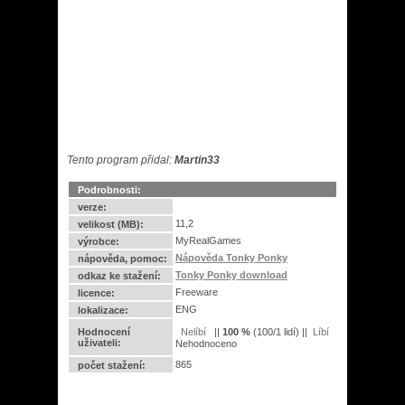
Tento program přidal:
Martin33
Podrobnosti:
verze:
11,2
velikost (MB):
MyRealGames
výrobce:
Nápověda Tonky Ponky
nápověda, pomoc:
Tonky Ponky download
odkaz ke stažení:
Freeware
licence:
ENG
lokalizace:
Hodnocení
||
100
%
(
100
/
1 lidí
) ||
uživateli:
Nehodnoceno
865
počet stažení: