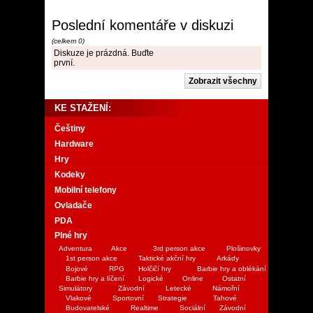
Poslední komentáře v diskuzi
(celkem 0)
Diskuze je prázdná. Buďte
první.
KE STAŽENÍ:
Češtiny
Hardware
Hry
Kodeky
Mobilní telefony
Ovladače
PDA
Plné hry
Adventura
Akce
3rd person akce
Plošinovky
1st person akce
Taktické akční hry
Arkády
Bojové
RPG
Holčičí hry
Barbie hry a oblékání
Barbie hry a líčení
Logické
Online
Ostatní
Simulátory
Závodní
Letecké
Námořní
Vlakové
Sportovní
Strategie
Tahové
Budovatelské
Realtime
Sociální
Závodní