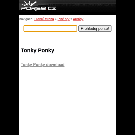
navigace:
Hlavní strana
»
Plné hry
»
Arkády
Tonky Ponky
Tonky Ponky download