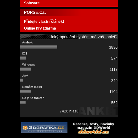
Software
PORSE.CZ:
Přidejte vlastní článek!
Online hry zdarma
Jaký operační systém má váš tablet?
3830
574
1117
249
1104
552
7426 hlasů