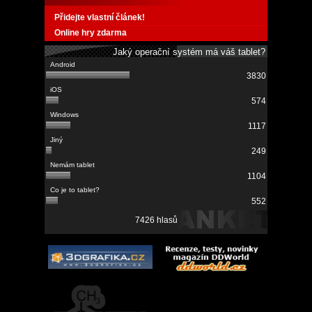
Přidejte vlastní článek!
Online hry zdarma
Jaký operační systém má váš tablet?
3830
574
1117
249
1104
552
7426 hlasů