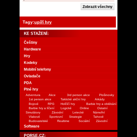
Tagy:
upíří hry
KE STAŽENÍ:
Češtiny
Hardware
Hry
Kodeky
Mobilní telefony
Ovladače
PDA
Plné hry
Adventura
Akce
3rd person akce
Plošinovky
1st person akce
Taktické akční hry
Arkády
Bojové
RPG
Holčičí hry
Barbie hry a oblékání
Barbie hry a líčení
Logické
Online
Ostatní
Simulátory
Závodní
Letecké
Námořní
Vlakové
Sportovní
Strategie
Tahové
Budovatelské
Realtime
Sociální
Závodní
Software
PORSE.CZ: