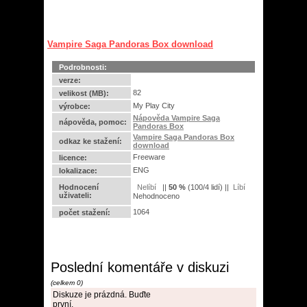
Vampire Saga Pandoras Box download
Podrobnosti:
verze:
82
velikost (MB):
My Play City
výrobce:
Nápověda Vampire Saga
nápověda, pomoc:
Pandoras Box
Vampire Saga Pandoras Box
odkaz ke stažení:
download
Freeware
licence:
ENG
lokalizace:
Hodnocení
||
50
%
(
100
/
4 lidí
) ||
uživateli:
Nehodnoceno
1064
počet stažení:
Poslední komentáře v diskuzi
(celkem 0)
Diskuze je prázdná. Buďte
první.