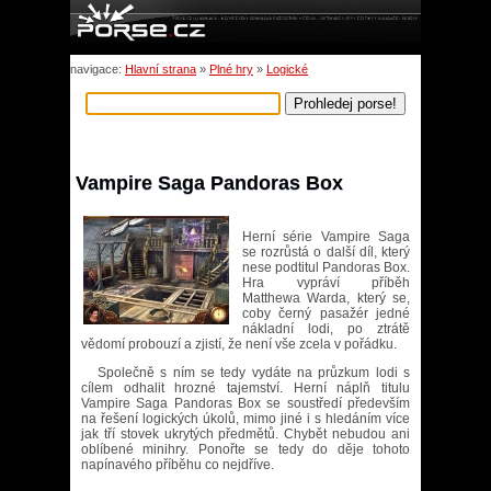
navigace:
Hlavní strana
»
Plné hry
»
Logické
Vampire Saga Pandoras Box
Herní série Vampire Saga
se rozrůstá o další díl, který
nese podtitul Pandoras Box.
Hra vypráví příběh
Matthewa Warda, který se,
coby černý pasažér jedné
nákladní lodi, po ztrátě
vědomí probouzí a zjistí, že není vše zcela v pořádku.
Společně s ním se tedy vydáte na průzkum lodi s
cílem odhalit hrozné tajemství. Herní náplň titulu
Vampire Saga Pandoras Box se soustředí především
na řešení logických úkolů, mimo jiné i s hledáním více
jak tří stovek ukrytých předmětů. Chybět nebudou ani
oblíbené minihry. Ponořte se tedy do děje tohoto
napínavého příběhu co nejdříve.