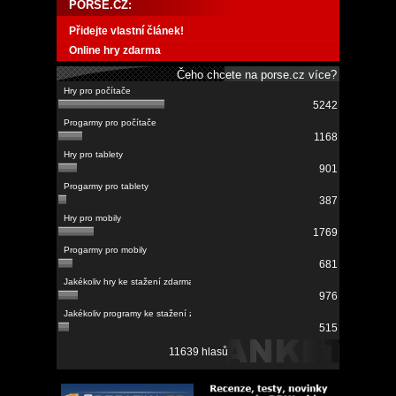
PORSE.CZ:
Přidejte vlastní článek!
Online hry zdarma
Čeho chcete na porse.cz více?
5242
1168
901
387
1769
681
976
515
11639 hlasů