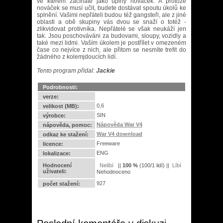
ve kterém začínáte jako úplný nováček. A protože
nováček se musí učit, budete dostávat spoutu úkolů ke
splnění. Vašimi nepřáteli budou též gangsteři, ale z jiné
oblasti a obě skupiny vás dvou se snaží o totéž -
zlikvidovat protivníka. Nepřátelé se však neukáží jen
tak. Jsou poschováváni za budovami, sloupy, vozidly a
také mezi lidmi. Vaším úkolem je postřílet v omezeném
čase co nejvíce z nich, ale přitom se nesmíte trefit do
žádného z kolemjdoucích lidí.
Tento program přidal:
Jackie
Podrobnosti:
verze:
0,6
velikost (MB):
SIN
výrobce:
Nápověda War V4
nápověda, pomoc:
War V4 download
odkaz ke stažení:
Freeware
licence:
ENG
lokalizace:
Hodnocení
||
100
%
(
100
/
1 lidí
) ||
uživateli:
Nehodnoceno
927
počet stažení: