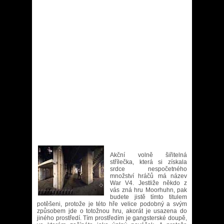
Akční volně šiřitelná
střílečka, která si získala
srdce nespočetného
množství hráčů má název
War V4. Jestliže někdo z
vás zná hru Moorhuhn, pak
budete jistě tímto titulem
potěšeni, protože je této hře velice podobný a svým
způsobem jde o totožnou hru, akorát je usazena do
jiného prostředí. Tím prostředím je gangsterské doupě,