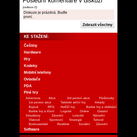
Poslední komentáře v diskuzi
(celkem 0)
Diskuze je prázdná. Buďte
první.
KE STAŽENÍ:
Češtiny
Hardware
Hry
Kodeky
Mobilní telefony
Ovladače
PDA
Plné hry
Adventura
Akce
3rd person akce
Plošinovky
1st person akce
Taktické akční hry
Arkády
Bojové
RPG
Holčičí hry
Barbie hry a oblékání
Barbie hry a líčení
Logické
Online
Ostatní
Simulátory
Závodní
Letecké
Námořní
Vlakové
Sportovní
Strategie
Tahové
Budovatelské
Realtime
Sociální
Závodní
Software