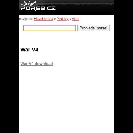
navigace:
Hlavní strana
»
Plné hry
»
Akce
War V4
War V4 download