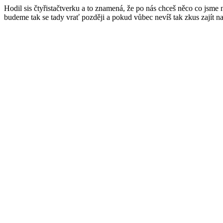
Hodil sis čtyřistačtverku a to znamená, že po nás chceš něco co jsme
budeme tak se tady vrať později a pokud vůbec nevíš tak zkus zajít n