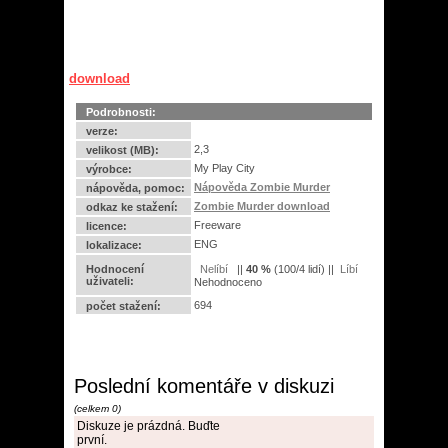
download
Podrobnosti:
verze:
2,3
velikost (MB):
My Play City
výrobce:
Nápověda Zombie Murder
nápověda, pomoc:
Zombie Murder download
odkaz ke stažení:
Freeware
licence:
ENG
lokalizace:
Hodnocení
||
40
%
(
100
/
4 lidí
) ||
uživateli:
Nehodnoceno
694
počet stažení:
Poslední komentáře v diskuzi
(celkem 0)
Diskuze je prázdná. Buďte
první.