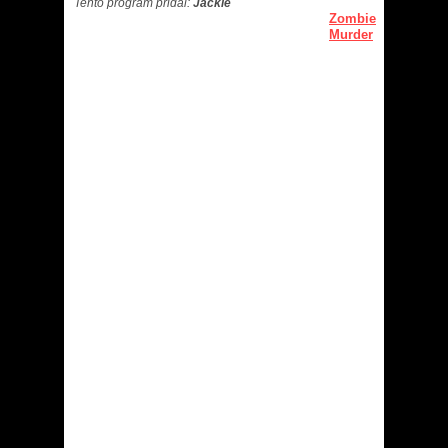
Tento program přidal:
Jackie
Zombie
Murder