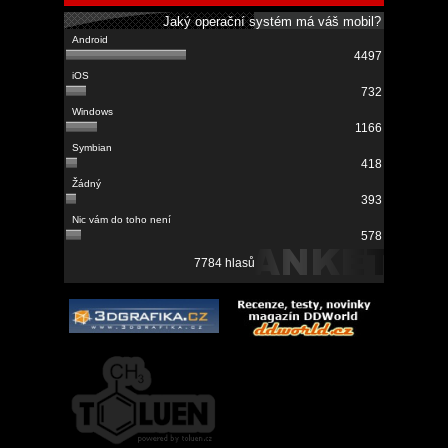
Jaký operační systém má váš mobil?
4497
732
1166
418
393
578
7784 hlasů