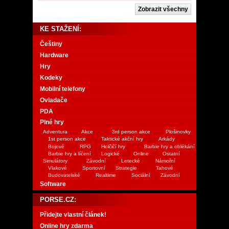
KE STAŽENÍ:
Češtiny
Hardware
Hry
Kodeky
Mobilní telefony
Ovladače
PDA
Plné hry
Adventura
Akce
3rd person akce
Plošinovky
1st person akce
Taktické akční hry
Arkády
Bojové
RPG
Holčičí hry
Barbie hry a oblékání
Barbie hry a líčení
Logické
Online
Ostatní
Simulátory
Závodní
Letecké
Námořní
Vlakové
Sportovní
Strategie
Tahové
Budovatelské
Realtime
Sociální
Závodní
Software
PORSE.CZ:
Přidejte vlastní článek!
Online hry zdarma