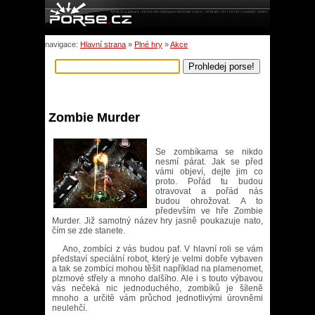
navigace:
Hlavní strana
»
Plné hry
»
Akce
Zombie Murder
Se zombíkama se nikdo
nesmí párat. Jak se před
vámi objeví, dejte jim co
proto. Pořád tu budou
otravovat a pořád nás
budou ohrožovat. A to
především ve hře Zombie
Murder. Již samotný název hry jasně poukazuje nato,
čím se zde stanete.
Ano, zombíci z vás budou paf. V hlavní roli se vám
představí speciální robot, který je velmi dobře vybaven
a tak se zombíci mohou těšit například na plamenomet,
plzmové střely a mnoho dalšího. Ale i s touto výbavou
vás nečeká nic jednoduchého, zombíků je šíleně
mnoho a určitě vám průchod jednotlivými úrovněmi
neulehčí.