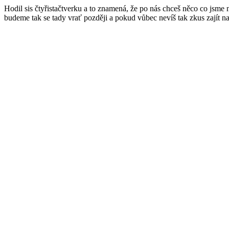
Hodil sis čtyřistačtverku a to znamená, že po nás chceš něco co jsme
budeme tak se tady vrať později a pokud vůbec nevíš tak zkus zajít n