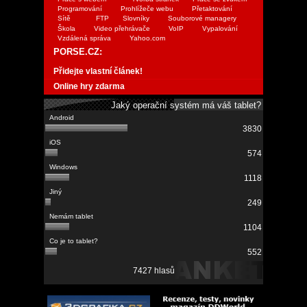
Programování
Prohlížeče webu
Přetaktování
Sítě
FTP
Slovníky
Souborové managery
Škola
Video přehrávače
VoIP
Vypalování
Vzdálená správa
Yahoo.com
PORSE.CZ:
Přidejte vlastní článek!
Online hry zdarma
Jaký operační systém má váš tablet?
3830
574
1118
249
1104
552
7427 hlasů