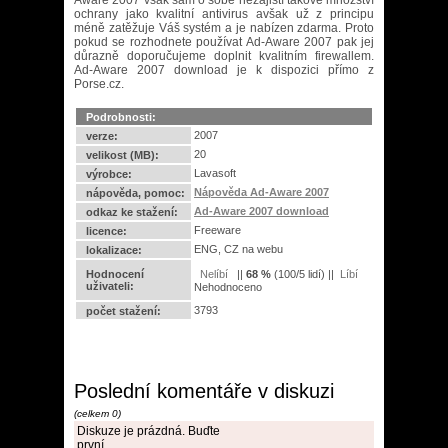
Aware 2007 však sám o sobě nezajistí takové množství
ochrany jako kvalitní antivirus avšak už z principu
méně zatěžuje Váš systém a je nabízen zdarma. Proto
pokud se rozhodnete používat Ad-Aware 2007 pak jej
důrazně doporučujeme doplnit kvalitním firewallem.
Ad-Aware 2007 download je k dispozici přímo z
Porse.cz.
Podrobnosti:
2007
verze:
20
velikost (MB):
Lavasoft
výrobce:
Nápověda Ad-Aware 2007
nápověda, pomoc:
Ad-Aware 2007 download
odkaz ke stažení:
Freeware
licence:
ENG, CZ na webu
lokalizace:
Hodnocení
||
68
%
(
100
/
5 lidí
) ||
uživateli:
Nehodnoceno
3793
počet stažení:
Poslední komentáře v diskuzi
(celkem 0)
Diskuze je prázdná. Buďte
první.