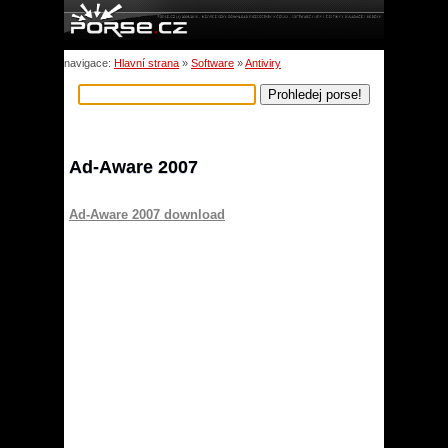
navigace:
Hlavní strana
»
Software
»
Antiviry
Ad-Aware 2007
Ad-Aware 2007 download