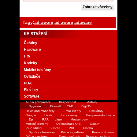
Tagy:
ad-aware
ad aware
adaware
KE STAŽENÍ:
Češtiny
Hardware
Hry
Kodeky
Mobilní telefony
Ovladače
PDA
Plné hry
Software
Audio přehrávače
Bezpečnost
Antiviry
Spyware
Firewall
CAD
Digi TV
Download manažery
E-mail klienty
Emulátory
Google
Hesla
Kancelářský
Komprese-Archivace
Zip
RAR
Linux
Messengery
Mobilní telefony
Optimalizace O.S.
Ostatní
P2P sdílení
Patche
PDF
Plocha
Spořiče obrazovky
Práce s grafikou
Práce s videem
Práce s webem
Tvorba stránek
Práce se zvukem