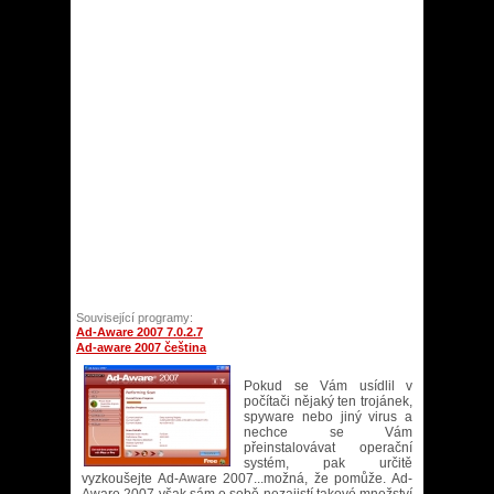
Související programy:
Ad-Aware 2007 7.0.2.7
Ad-aware 2007 čeština
Pokud se Vám usídlil v
počítači nějaký ten trojánek,
spyware nebo jiný virus a
nechce se Vám
přeinstalovávat operační
systém, pak určitě
vyzkoušejte Ad-Aware 2007...možná, že pomůže. Ad-