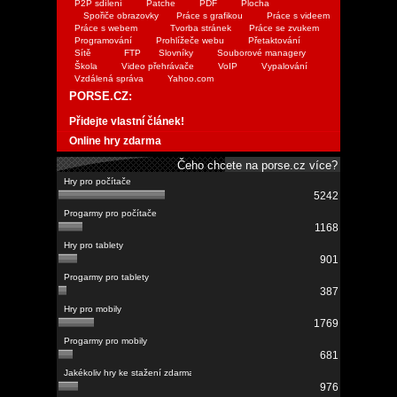
P2P sdílení
Patche
PDF
Plocha
Spořiče obrazovky
Práce s grafikou
Práce s videem
Práce s webem
Tvorba stránek
Práce se zvukem
Programování
Prohlížeče webu
Přetaktování
Sítě
FTP
Slovníky
Souborové managery
Škola
Video přehrávače
VoIP
Vypalování
Vzdálená správa
Yahoo.com
PORSE.CZ:
Přidejte vlastní článek!
Online hry zdarma
Čeho chcete na porse.cz více?
5242
1168
901
387
1769
681
976