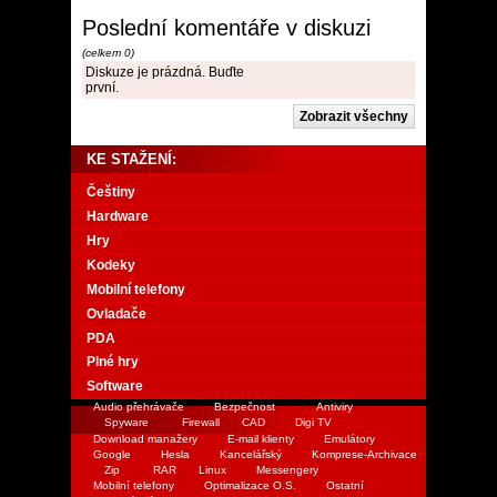
Poslední komentáře v diskuzi
(celkem 0)
Diskuze je prázdná. Buďte
první.
KE STAŽENÍ:
Češtiny
Hardware
Hry
Kodeky
Mobilní telefony
Ovladače
PDA
Plné hry
Software
Audio přehrávače
Bezpečnost
Antiviry
Spyware
Firewall
CAD
Digi TV
Download manažery
E-mail klienty
Emulátory
Google
Hesla
Kancelářský
Komprese-Archivace
Zip
RAR
Linux
Messengery
Mobilní telefony
Optimalizace O.S.
Ostatní