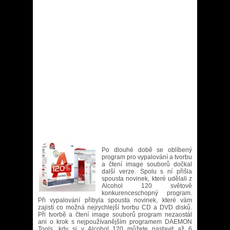
Po dlouhé době se oblíbený
program pro vypalování a tvorbu
a čtení image souborů dočkal
další verze. Spolu s ní přišla
spousta novinek, které udělali z
Alcohol 120 světově
konkurenceschopný program.
Při vypalování přibyla spousta novinek, které vám
zajistí co možná nejrychlejší tvorbu CD a DVD disků.
Při tvorbě a čtení image souborů program nezaostál
ani o krok s nejpoužívanějším programem DAEMON
Tools, kdy si v Alcohol 120 můžete nastavit až 6