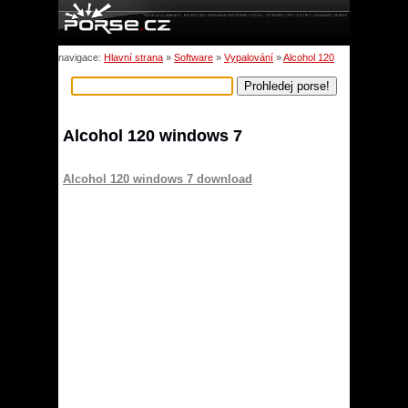
navigace:
Hlavní strana
»
Software
»
Vypalování
»
Alcohol 120
Alcohol 120 windows 7
Alcohol 120 windows 7 download