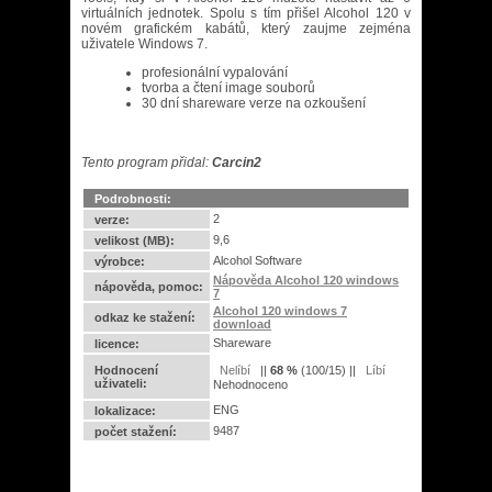
virtuálních jednotek. Spolu s tím přišel Alcohol 120 v
novém grafickém kabátů, který zaujme zejména
uživatele Windows 7.
profesionální vypalování
tvorba a čtení image souborů
30 dní shareware verze na ozkoušení
Tento program přidal:
Carcin2
Podrobnosti:
2
verze:
9,6
velikost (MB):
Alcohol Software
výrobce:
Nápověda Alcohol 120 windows
nápověda, pomoc:
7
Alcohol 120 windows 7
odkaz ke stažení:
download
Shareware
licence:
Hodnocení
||
68
%
(
100
/
15
) ||
uživateli:
Nehodnoceno
ENG
lokalizace:
9487
počet stažení: