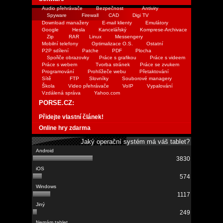
Audio přehrávače
Bezpečnost
Antiviry
Spyware
Firewall
CAD
Digi TV
Download manažery
E-mail klienty
Emulátory
Google
Hesla
Kancelářský
Komprese-Archivace
Zip
RAR
Linux
Messengery
Mobilní telefony
Optimalizace O.S.
Ostatní
P2P sdílení
Patche
PDF
Plocha
Spořiče obrazovky
Práce s grafikou
Práce s videem
Práce s webem
Tvorba stránek
Práce se zvukem
Programování
Prohlížeče webu
Přetaktování
Sítě
FTP
Slovníky
Souborové managery
Škola
Video přehrávače
VoIP
Vypalování
Vzdálená správa
Yahoo.com
PORSE.CZ:
Přidejte vlastní článek!
Online hry zdarma
Jaký operační systém má váš tablet?
3830
574
1117
249