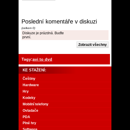
Poslední komentáře v diskuzi
(celkem 0)
Diskuze je prázdná. Buďte
první.
Tagy:
avi to dvd
KE STAŽENÍ:
Češtiny
Hardware
Hry
Kodeky
Mobilní telefony
Ovladače
PDA
Plné hry
Software