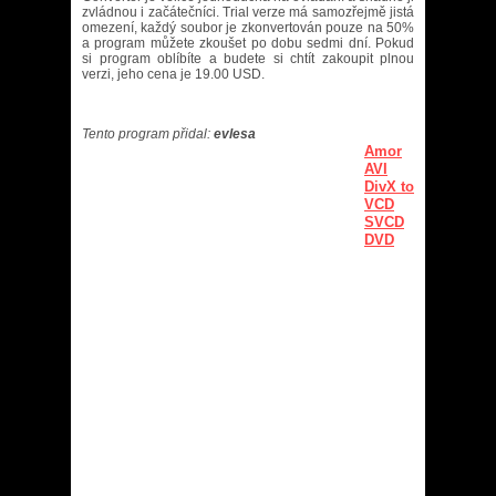
zvládnou i začátečníci. Trial verze má samozřejmě jistá
omezení, každý soubor je zkonvertován pouze na 50%
a program můžete zkoušet po dobu sedmi dní. Pokud
si program oblíbíte a budete si chtít zakoupit plnou
verzi, jeho cena je 19.00 USD.
Tento program přidal:
evlesa
Amor
AVI
DivX to
VCD
SVCD
DVD