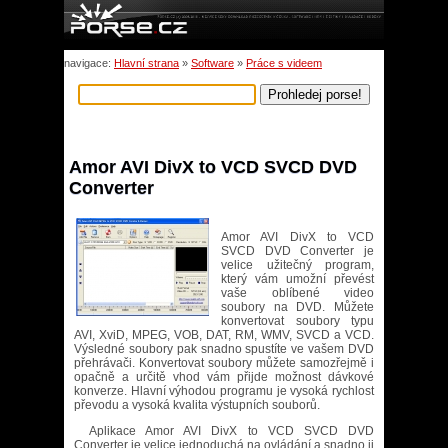
navigace:
Hlavní strana
»
Software
»
Práce s videem
Amor AVI DivX to VCD SVCD DVD
Converter
Amor AVI DivX to VCD
SVCD DVD Converter je
velice užitečný program,
který vám umožní převést
vaše oblíbené video
soubory na DVD. Můžete
konvertovat soubory typu
AVI, XviD, MPEG, VOB, DAT, RM, WMV, SVCD a VCD.
Výsledné soubory pak snadno spustíte ve vašem DVD
přehrávači. Konvertovat soubory můžete samozřejmě i
opačně a určitě vhod vám přijde možnost dávkové
konverze. Hlavní výhodou programu je vysoká rychlost
převodu a vysoká kvalita výstupních souborů.
Aplikace Amor AVI DivX to VCD SVCD DVD
Converter je velice jednoduchá na ovládání a snadno ji