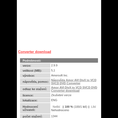
Converter download
Podrobnosti:
2.9.9
verze:
5,1
velikost (MB):
Amorsoft Inc.
výrobce:
Nápověda Amor AVI DivX to VCD
nápověda, pomoc:
SVCD DVD Converter
Amor AVI DivX to VCD SVCD DVD
odkaz ke stažení:
Converter download
Zkušební verze
licence:
ENG
lokalizace:
Hodnocení
||
100
%
(
100
/
1 lidí
) ||
uživateli:
Nehodnoceno
1344
počet stažení: