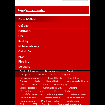
Tagy:
gif animátor
KE STAŽENÍ:
Češtiny
Hardware
Hry
Kodeky
Mobilní telefony
Ovladače
PDA
Plné hry
Software
Audio přehrávače
Bezpečnost
Antiviry
Spyware
Firewall
CAD
Digi TV
Download manažery
E-mail klienty
Emulátory
Google
Hesla
Kancelářský
Komprese-Archivace
Zip
RAR
Linux
Messengery
Mobilní telefony
Optimalizace O.S.
Ostatní
P2P sdílení
Patche
PDF
Plocha
Spořiče obrazovky
Práce s grafikou
Práce s videem
Práce s webem
Tvorba stránek
Práce se zvukem
Programování
Prohlížeče webu
Přetaktování
Sítě
FTP
Slovníky
Souborové managery