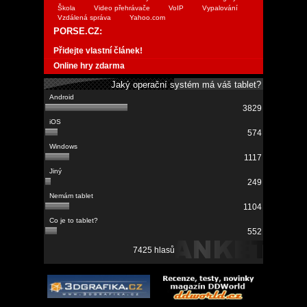
Škola
Video přehrávače
VoIP
Vypalování
Vzdálená správa
Yahoo.com
PORSE.CZ:
Přidejte vlastní článek!
Online hry zdarma
Jaký operační systém má váš tablet?
3829
574
1117
249
1104
552
7425 hlasů