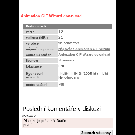
Animation GIF Wizard download
Podrobnosti:
1.2
verze:
2,1
velikost (MB):
file-convertors
výrobce:
Nápověda Animation GIF Wizard
nápověda, pomoc:
Animation GIF Wizard download
odkaz ke stažení:
Shareware
licence:
ENG
lokalizace:
Hodnocení
||
84
%
(
100
/
5 lidí
) ||
uživateli:
Nehodnoceno
788
počet stažení:
Poslední komentáře v diskuzi
(celkem 0)
Diskuze je prázdná. Buďte
první.