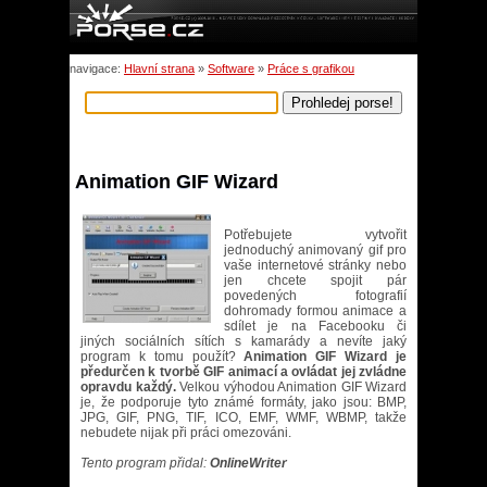
navigace:
Hlavní strana
»
Software
»
Práce s grafikou
Animation GIF Wizard
Potřebujete vytvořit
jednoduchý animovaný gif pro
vaše internetové stránky nebo
jen chcete spojit pár
povedených fotografií
dohromady formou animace a
sdílet je na Facebooku či
jiných sociálních sítích s kamarády a nevíte jaký
program k tomu použít?
Animation GIF Wizard je
předurčen k tvorbě GIF animací a ovládat jej zvládne
opravdu každý.
Velkou výhodou Animation GIF Wizard
je, že podporuje tyto známé formáty, jako jsou: BMP,
JPG, GIF, PNG, TIF, ICO, EMF, WMF, WBMP, takže
nebudete nijak při práci omezováni.
Tento program přidal:
OnlineWriter