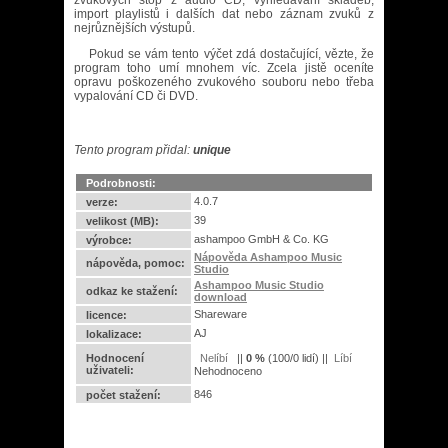
zvukových stop z audio CD, vyhledávání skladeb,
import playlistů i dalších dat nebo záznam zvuků z
nejrůznějších výstupů.
Pokud se vám tento výčet zdá dostačující, vězte, že
program toho umí mnohem víc. Zcela jistě oceníte
opravu poškozeného zvukového souboru nebo třeba
vypalování CD či DVD.
Tento program přidal:
unique
Podrobnosti:
4.0.7
verze:
39
velikost (MB):
ashampoo GmbH & Co. KG
výrobce:
Nápověda Ashampoo Music
nápověda, pomoc:
Studio
Ashampoo Music Studio
odkaz ke stažení:
download
Shareware
licence:
AJ
lokalizace:
Hodnocení
||
0
%
(
100
/
0 lidí
) ||
uživateli:
Nehodnoceno
846
počet stažení: