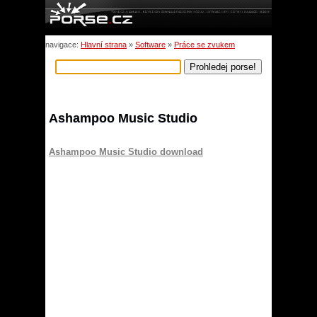
navigace:
Hlavní strana
»
Software
»
Práce se zvukem
Ashampoo Music Studio
Ashampoo Music Studio download