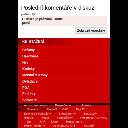
Poslední komentáře v diskuzi
(celkem 0)
Diskuze je prázdná. Buďte
první.
KE STAŽENÍ:
Češtiny
Hardware
Hry
Kodeky
Mobilní telefony
Ovladače
PDA
Plné hry
Software
Audio přehrávače
Bezpečnost
Antiviry
Spyware
Firewall
CAD
Digi TV
Download manažery
E-mail klienty
Emulátory
Google
Hesla
Kancelářský
Komprese-Archivace
Zip
RAR
Linux
Messengery
Mobilní telefony
Optimalizace O.S.
Ostatní