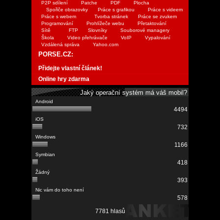
P2P sdílení
Patche
PDF
Plocha
Spořiče obrazovky
Práce s grafikou
Práce s videem
Práce s webem
Tvorba stránek
Práce se zvukem
Programování
Prohlížeče webu
Přetaktování
Sítě
FTP
Slovníky
Souborové managery
Škola
Video přehrávače
VoIP
Vypalování
Vzdálená správa
Yahoo.com
PORSE.CZ:
Přidejte vlastní článek!
Online hry zdarma
Jaký operační systém má váš mobil?
4494
732
1166
418
393
578
7781 hlasů