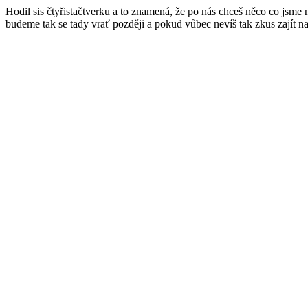
Hodil sis čtyřistačtverku a to znamená, že po nás chceš něco co jsme
budeme tak se tady vrať později a pokud vůbec nevíš tak zkus zajít n