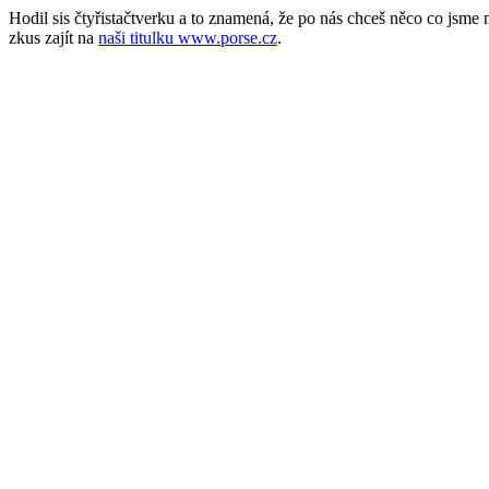
Hodil sis čtyřistačtverku a to znamená, že po nás chceš něco co jsm
zkus zajít na
naši titulku www.porse.cz
.