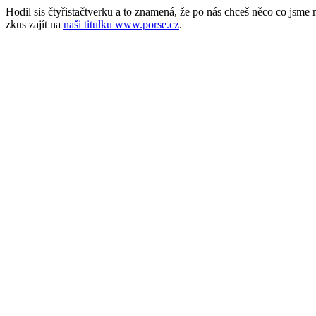
Hodil sis čtyřistačtverku a to znamená, že po nás chceš něco co jsm
zkus zajít na
naši titulku www.porse.cz
.