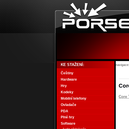
KE STAŽENÍ:
navigace
Češtiny
Hardware
Cor
Hry
Kodeky
Core 
Mobilní telefony
Ovladače
PDA
Plné hry
Software
Audio přehrávače