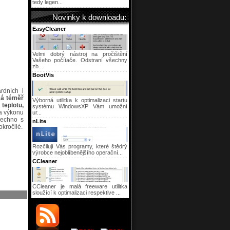
tedy legen...
Novinky k downloadu:
EasyCleaner
Velmi dobrý nástroj na pročištění
Vašeho počítače. Odstraní všechny
zb...
BootVis
rdních i
á téměř
Výborná utilitka k optimalizaci startu
teplotu,
systému WindowsXP Vám umožní
na výkonu
ur...
šechno s
nLite
okročilé.
Rozčilují Vás programy, které štědrý
výrobce nejoblíbenějšího operační...
CCleaner
CCleaner je malá freeware utilitka
sloužící k optimalizaci respektive ...