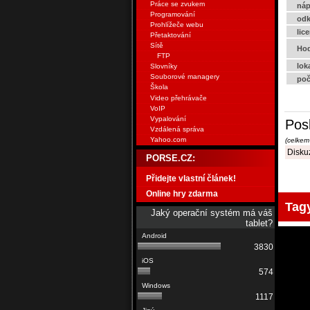
Práce se zvukem
náp
Programování
odk
Prohlížeče webu
lic
Přetaktování
Sítě
Hod
FTP
lok
Slovníky
Souborové managery
poč
Škola
Video přehrávače
VoIP
Vypalování
Pos
Vzdálená správa
Yahoo.com
(celkem
Diskuz
PORSE.CZ:
Přidejte vlastní článek!
Online hry zdarma
Tag
Jaký operační systém má váš
tablet?
3830
574
1117