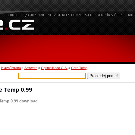
:
Hlavní strana
»
Software
»
Optimalizace O.S.
»
Core Temp
e Temp 0.99
Temp 0.99 download