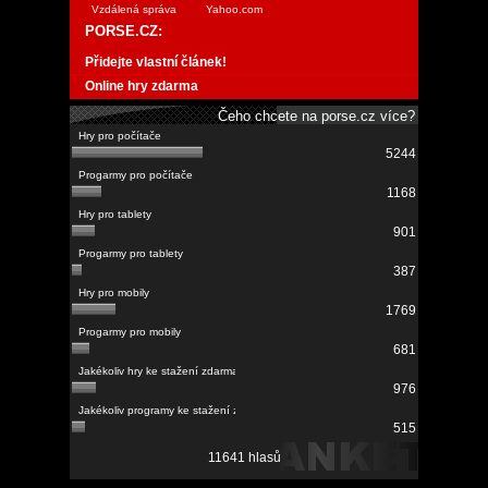
Vzdálená správa
Yahoo.com
PORSE.CZ:
Přidejte vlastní článek!
Online hry zdarma
Čeho chcete na porse.cz více?
5244
1168
901
387
1769
681
976
515
11641 hlasů