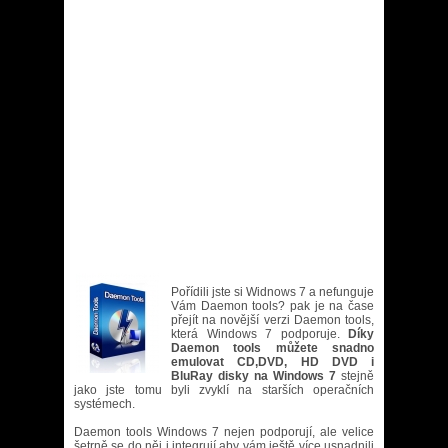
Pořídili jste si Widnows 7 a nefunguje
Vám Daemon tools? pak je na čase
přejít na novější verzi Daemon tools,
která Windows 7 podporuje.
Díky
Daemon tools můžete snadno
emulovat CD,DVD, HD DVD i
BluRay disky na Windows 7
stejně
jako jste tomu byli zvyklí na starších operačních
systémech.
Daemon tools Windows 7 nejen podporují, ale velice
šetrně se do něj i integrují aby vám ještě více usnadnili