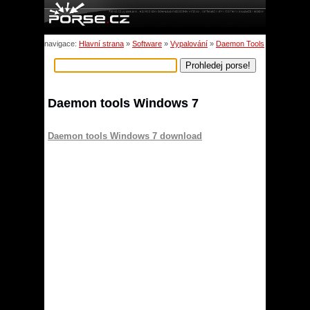
navigace:
Hlavní strana
»
Software
»
Vypalování
»
Daemon Tools
Daemon tools Windows 7
Daemon tools Windows 7 download