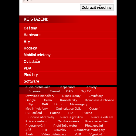
KE STAŽENÍ:
Češtiny
Hardware
Hry
Kodeky
Mobilní telefony
Ovladače
PDA
Plné hry
Software
Audio přehrávače
Bezpečnost
Antiviry
Spyware
Firewall
CAD
Digi TV
Download manažery
E-mail klienty
Emulátory
Google
Hesla
Kancelářský
Komprese-Archivace
Zip
RAR
Linux
Messengery
Mobilní telefony
Optimalizace O.S.
Ostatní
P2P sdílení
Patche
PDF
Plocha
Spořiče obrazovky
Práce s grafikou
Práce s videem
Práce s webem
Tvorba stránek
Práce se zvukem
Programování
Prohlížeče webu
Přetaktování
Sítě
FTP
Slovníky
Souborové managery
Škola
Video přehrávače
VoIP
Vypalování