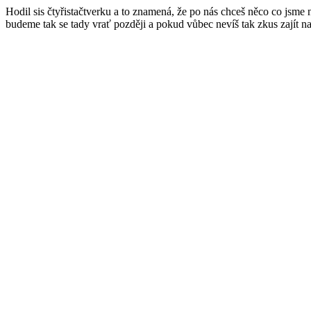
Hodil sis čtyřistačtverku a to znamená, že po nás chceš něco co jsme
budeme tak se tady vrať později a pokud vůbec nevíš tak zkus zajít n