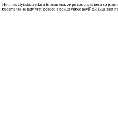
Hodil sis čtyřistačtverku a to znamená, že po nás chceš něco co jsme
budeme tak se tady vrať později a pokud vůbec nevíš tak zkus zajít n