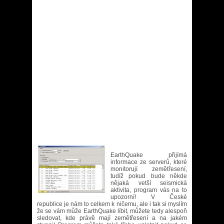
EarthQuake přijímá
informace ze serverů, které
monitorují zemětřesení,
tudíž pokud bude někde
nějaká vetší seismická
aktivita, program vás na to
upozorní! V České
republice je nám to celkem k ničemu, ale i tak si myslím
že se vám může EarthQuake líbit, můžete tedy alespoň
sledovat, kde právě mají zemětřesení a na jakém