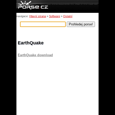
navigace:
Hlavní strana
»
Software
»
Ostatní
EarthQuake
EarthQuake download