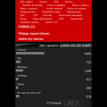
P2P sdílení
Patche
PDF
Plocha
Spořiče obrazovky
Práce s grafikou
Práce s videem
Práce s webem
Tvorba stránek
Práce se zvukem
Programování
Prohlížeče webu
Přetaktování
Sítě
FTP
Slovníky
Souborové managery
Škola
Video přehrávače
VoIP
Vypalování
Vzdálená správa
Yahoo.com
PORSE.CZ:
Přidejte vlastní článek!
Online hry zdarma
Jaký operační systém má váš mobil?
4493
732
1166
417
393
578
7779 hlasů