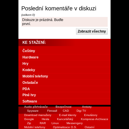
Poslední komentáře v diskuzi
(celkem 0)
Diskuze je prázdná. Buďte
první.
KE STAŽENÍ:
Češtiny
Hardware
Hry
Kodeky
Mobilní telefony
Ovladače
PDA
Plné hry
Software
Audio přehrávače
Bezpečnost
Antiviry
Spyware
Firewall
CAD
Digi TV
Download manažery
E-mail klienty
Emulátory
Google
Hesla
Kancelářský
Komprese-Archivace
Zip
RAR
Linux
Messengery
Mobilní telefony
Optimalizace O.S.
Ostatní