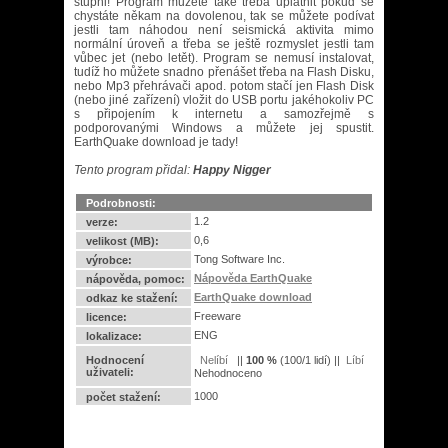
stupni! Program můžete také třeba uplatnit pokud se
chystáte někam na dovolenou, tak se můžete podívat
jestli tam náhodou není seismická aktivita mimo
normální úroveň a třeba se ještě rozmyslet jestli tam
vůbec jet (nebo letět). Program se nemusí instalovat,
tudíž ho můžete snadno přenášet třeba na Flash Disku,
nebo Mp3 přehrávači apod. potom stačí jen Flash Disk
(nebo jiné zařízení) vložit do USB portu jakéhokoliv PC
s připojením k internetu a samozřejmě s
podporovanými Windows a můžete jej spustit.
EarthQuake download je tady!
Tento program přidal:
Happy Nigger
Podrobnosti:
1.2
verze:
0,6
velikost (MB):
Tong Software Inc.
výrobce:
Nápověda EarthQuake
nápověda, pomoc:
EarthQuake download
odkaz ke stažení:
Freeware
licence:
ENG
lokalizace:
Hodnocení
||
100
%
(
100
/
1 lidí
) ||
uživateli:
Nehodnoceno
1000
počet stažení: