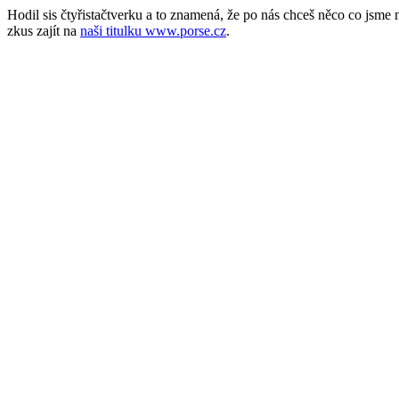
Hodil sis čtyřistačtverku a to znamená, že po nás chceš něco co jsm
zkus zajít na
naši titulku www.porse.cz
.