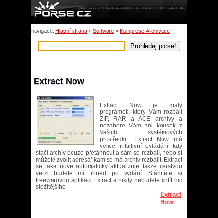
navigace:
Hlavní strana
»
Software
»
Komprese-Archivace
Extract Now
Extract Now je malý
prográmek, který Vám rozbalí
ZIP, RAR a ACE archívy a
nezabere Vám ani kousek z
Vašich systémových
prostředků. Extract Now má
velice intuitivní ovládání kdy
stačí archív pouze přetáhnout a sám se rozbalí, nebo si
můžete zvolit adresář kam se má archív rozbalit. Extract
se také nově automaticky aktualizuje takže čerstvou
verzi budete mít ihned po vydání. Stáhněte si
freewarovou aplikaci Extract a nikdy nebudete chtít nic
složitějšího
Extract
Now