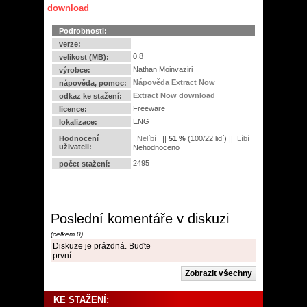
download
Podrobnosti:
verze:
0.8
velikost (MB):
Nathan Moinvaziri
výrobce:
Nápověda Extract Now
nápověda, pomoc:
Extract Now download
odkaz ke stažení:
Freeware
licence:
ENG
lokalizace:
Hodnocení
||
51
%
(
100
/
22 lidí
) ||
uživateli:
Nehodnoceno
2495
počet stažení:
Poslední komentáře v diskuzi
(celkem 0)
Diskuze je prázdná. Buďte
první.
KE STAŽENÍ: