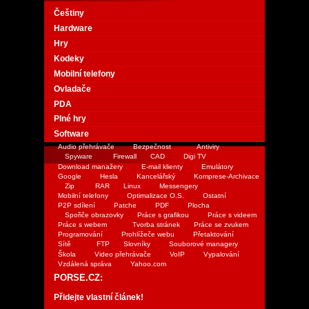
Češtiny
Hardware
Hry
Kodeky
Mobilní telefony
Ovladače
PDA
Plné hry
Software
Audio přehrávače
Bezpečnost
Antiviry
Spyware
Firewall
CAD
Digi TV
Download manažery
E-mail klienty
Emulátory
Google
Hesla
Kancelářský
Komprese-Archivace
Zip
RAR
Linux
Messengery
Mobilní telefony
Optimalizace O.S.
Ostatní
P2P sdílení
Patche
PDF
Plocha
Spořiče obrazovky
Práce s grafikou
Práce s videem
Práce s webem
Tvorba stránek
Práce se zvukem
Programování
Prohlížeče webu
Přetaktování
Sítě
FTP
Slovníky
Souborové managery
Škola
Video přehrávače
VoIP
Vypalování
Vzdálená správa
Yahoo.com
PORSE.CZ:
Přidejte vlastní článek!