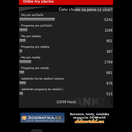
Online hry zdarma
Čeho chcete na porse.cz více?
5242
1168
901
387
1769
681
976
515
11639 hlasů